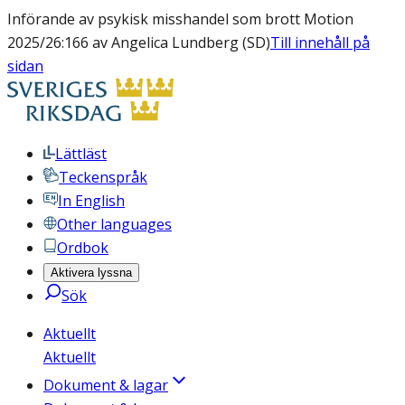
Införande av psykisk misshandel som brott Motion
2025/26:166 av Angelica Lundberg (SD)
Till innehåll på
sidan
Lättläst
Teckenspråk
In English
Other languages
Ordbok
Aktivera lyssna
Sök
Aktuellt
Aktuellt
Dokument & lagar