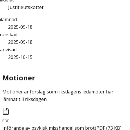
Justitieutskottet
nlämnad
:
2025-09-18
ranskad
:
2025-09-18
änvisad
:
2025-10-15
Motioner
Motioner är förslag som riksdagens ledamöter har
lämnat till riksdagen.
PDF
Införande av psykisk misshandel som brott
PDF
(
73
KB
)