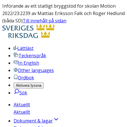
Införande av ett statligt bryggstöd för skolan Motion
2022/23:2239 av Mattias Eriksson Falk och Roger Hedlund
(båda SD)
Till innehåll på sidan
Lättläst
Teckenspråk
In English
Other languages
Ordbok
Aktivera lyssna
Sök
Aktuellt
Aktuellt
Dokument & lagar