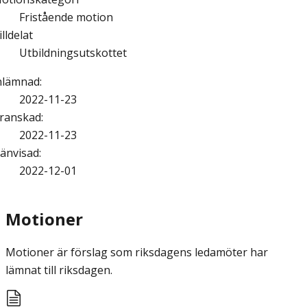
Fristående motion
illdelat
Utbildningsutskottet
nlämnad
:
2022-11-23
ranskad
:
2022-11-23
änvisad
:
2022-12-01
Motioner
Motioner är förslag som riksdagens ledamöter har
lämnat till riksdagen.