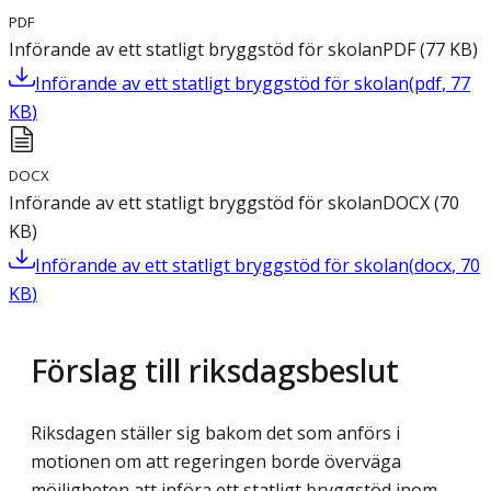
PDF
Införande av ett statligt bryggstöd för skolan
PDF
(
77
KB
)
Införande av ett statligt bryggstöd för skolan
(
pdf
,
77
KB
)
DOCX
Införande av ett statligt bryggstöd för skolan
DOCX
(
70
KB
)
Införande av ett statligt bryggstöd för skolan
(
docx
,
70
KB
)
Förslag till riksdagsbeslut
Riksdagen ställer sig bakom det som anförs i
motionen om att regeringen borde överväga
möjligheten att införa ett statligt bryggstöd inom