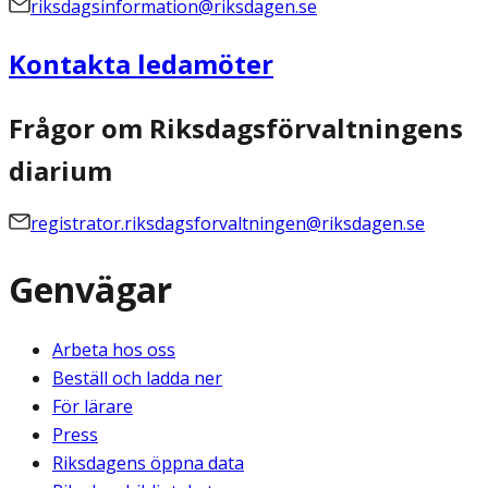
riksdagsinformation@riksdagen.se
Kontakta ledamöter
Frågor om Riksdagsförvaltningens
diarium
registrator.riksdagsforvaltningen@riksdagen.se
Genvägar
Arbeta hos oss
Beställ och ladda ner
För lärare
Press
Riksdagens öppna data