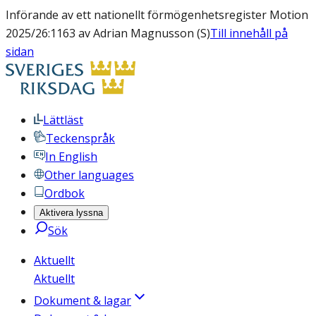
Införande av ett nationellt förmögenhetsregister Motion
2025/26:1163 av Adrian Magnusson (S)
Till innehåll på
sidan
Lättläst
Teckenspråk
In English
Other languages
Ordbok
Aktivera lyssna
Sök
Aktuellt
Aktuellt
Dokument & lagar