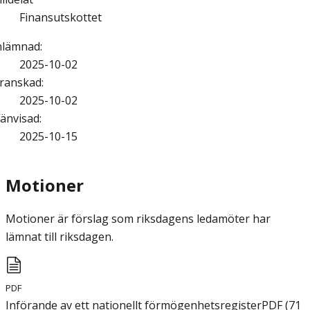
Finansutskottet
nlämnad
:
2025-10-02
ranskad
:
2025-10-02
änvisad
:
2025-10-15
Motioner
Motioner är förslag som riksdagens ledamöter har
lämnat till riksdagen.
PDF
Införande av ett nationellt förmögenhetsregister
PDF
(
71