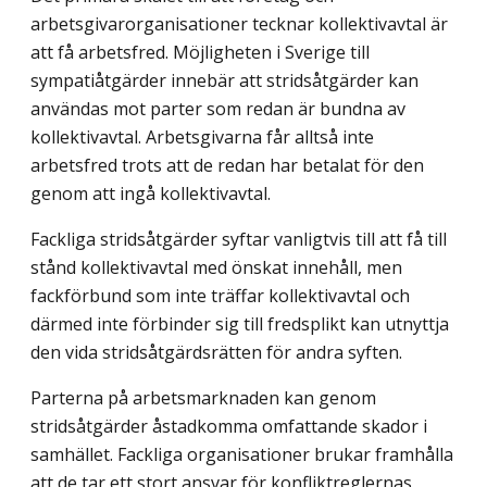
arbetsgivarorganisationer tecknar kollektiv­avtal är
att få arbetsfred. Möjligheten i Sverige till
sympatiåtgärder innebär att strids­åtgärder kan
användas mot parter som redan är bundna av
kollektivavtal. Arbetsgivarna får alltså inte
arbetsfred trots att de redan har betalat för den
genom att ingå kollektiv­avtal.
Fackliga stridsåtgärder syftar vanligtvis till att få till
stånd kollektivavtal med önskat innehåll, men
fackförbund som inte träffar kollektivavtal och
därmed inte förbinder sig till fredsplikt kan utnyttja
den vida stridsåtgärdsrätten för andra syften.
Parterna på arbetsmarknaden kan genom
stridsåtgärder åstadkomma omfattande ska­dor i
samhället. Fackliga organisationer brukar framhålla
att de tar ett stort ansvar för konfliktreglernas