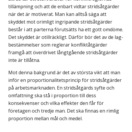
tillämpning och att de enbart vidtar stridsåtgärder
när det är motiverat. Man kan alltså säga att
skyddet mot orimligt ingripande stridsåtgärder
består i att parter­na förutsätts ha ett gott omdöme.
Det skyddet är otillräckligt. Därför bör det av de lag­
bestämmelser som reglerar konfliktåtgärder
framgå att överdrivet långtgående stridsåt­gärder
inte är tillåtna.
Mot denna bakgrund är det av största vikt att man
inför en proportionalitetsprincip för stridsåtgärder
på arbetsmarknaden. En stridsåtgärds syfte och
omfattning ska stå i proportion till dess
konsekvenser och vilka effekter den får för
företagen och tredje man. Det ska finnas en rimlig
proportion mellan mål och medel.