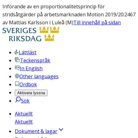
Införande av en proportionalitetsprincip för
stridsåtgärder på arbetsmarknaden Motion 2019/20:2467
av Mattias Karlsson i Luleå (M)
Till innehåll på sidan
Lättläst
Teckenspråk
In English
Other languages
Ordbok
Aktivera lyssna
Sök
Aktuellt
Aktuellt
Dokument & lagar