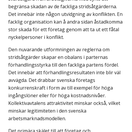
begränsa skadan av de fackliga stridsåtgärderna.
Det innebär inte någon utvidgning av konflikten. En
facklig organisation kan å andra sidan åstadkomma
stor skada för ett företag genom att ta ut ett fåtal
nyckelpersoner i konflikt.
Den nuvarande utformningen av reglerna om
stridsåtgärder skapar en obalans i part­ernas
förhandlingsstyrka till den fackliga partens fördel.
Det innebär att förhandlings­resultaten inte blir väl
avvägda. Det drabbar svenska företags
konkurrenskraft i form av till exempel för höga
ingångslöner eller för höga kostnadsnivåer.
Kollektivavtalens attraktivitet minskar också, vilket
minskar legitimiteten i den svenska
arbetsmarknads­modellen.
Det primära skälet till att företag och