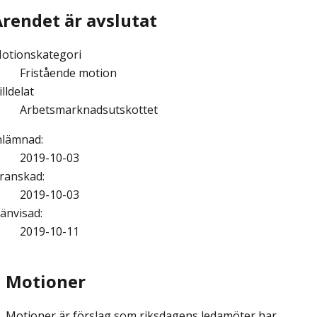
Ärendet är avslutat
otionskategori
Fristående motion
illdelat
Arbetsmarknadsutskottet
nlämnad
:
2019-10-03
ranskad
:
2019-10-03
änvisad
:
2019-10-11
Motioner
Motioner är förslag som riksdagens ledamöter har