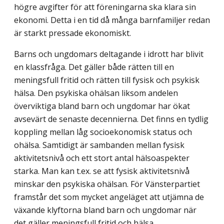
högre avgifter för att föreningarna ska klara sin
ekonomi. Detta i en tid då många barnfamiljer redan
är starkt pressade ekonomiskt.
Barns och ungdomars deltagande i idrott har blivit
en klassfråga. Det gäller både rätten till en
meningsfull fritid och rätten till fysisk och psykisk
hälsa. Den psykiska ohälsan liksom andelen
överviktiga bland barn och ungdomar har ökat
avsevärt de senaste decennierna. Det finns en tydlig
koppling mellan låg socioekonomisk status och
ohälsa. Samtidigt är sambanden mellan fysisk
aktivitetsnivå och ett stort antal hälso­aspekter
starka. Man kan t.ex. se att fysisk aktivitetsnivå
minskar den psykiska ohälsan. För Vänsterpartiet
framstår det som mycket angeläget att utjämna de
växande klyftorna bland barn och ungdomar när
det gäller meningsfull fritid och hälsa.