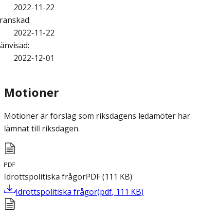
2022-11-22
ranskad
:
2022-11-22
änvisad
:
2022-12-01
Motioner
Motioner är förslag som riksdagens ledamöter har
lämnat till riksdagen.
PDF
Idrottspolitiska frågor
PDF
(
111
KB
)
Idrottspolitiska frågor
(
pdf
,
111
KB
)