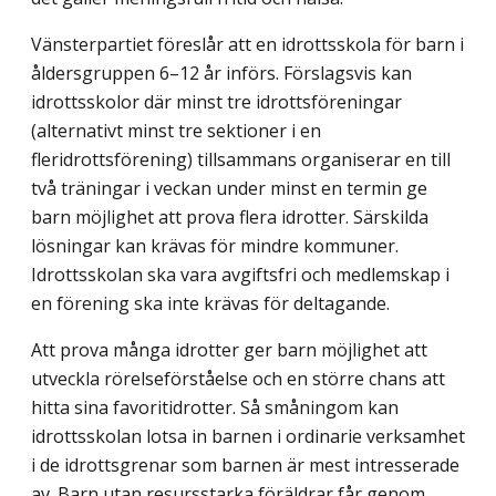
Vänsterpartiet föreslår att en idrottsskola för barn i
åldersgruppen 6–12 år införs. Förslagsvis kan
idrottsskolor där minst tre idrottsföreningar
(alternativt minst tre sektioner i en
fleridrottsförening) tillsammans organiserar en till
två träningar i veckan under minst en termin ge
barn möjlighet att prova flera idrotter. Särskilda
lösningar kan krävas för mindre kommuner.
Idrottsskolan ska vara avgiftsfri och medlemskap i
en förening ska inte krävas för deltagande.
Att prova många idrotter ger barn möjlighet att
utveckla rörelseförståelse och en större chans att
hitta sina favoritidrotter. Så småningom kan
idrottsskolan lotsa in barnen i ordinarie verksamhet
i de idrottsgrenar som barnen är mest intresserade
av. Barn utan resursstarka föräldrar får genom