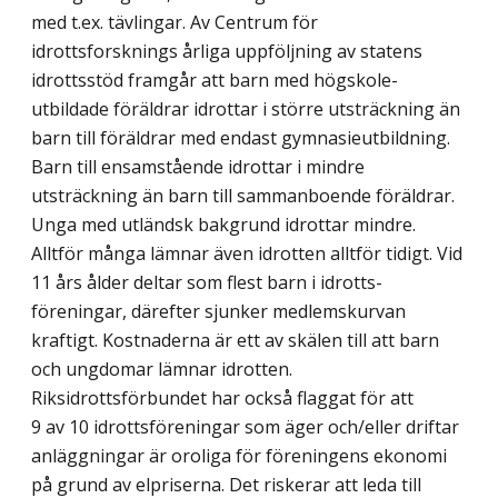
med t.ex. tävlingar. Av Centrum för
idrottsforsknings årliga uppföljning av statens
idrottsstöd framgår att barn med högskole­
utbildade föräldrar idrottar i större utsträckning än
barn till föräldrar med endast gymnasieutbildning.
Barn till ensamstående idrottar i mindre
utsträckning än barn till sammanboende föräldrar.
Unga med utländsk bakgrund idrottar mindre.
Alltför många lämnar även idrotten alltför tidigt. Vid
11 års ålder deltar som flest barn i idrotts­
föreningar, därefter sjunker medlemskurvan
kraftigt. Kostnaderna är ett av skälen till att barn
och ungdomar lämnar idrotten.
Riksidrottsförbundet har också flaggat för att
9 av 10 idrotts­föreningar som äger och/eller driftar
anläggningar är oroliga för föreningens ekonomi
på grund av elpriserna. Det riskerar att leda till