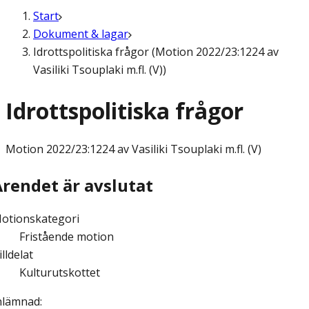
Start
Dokument & lagar
Idrottspolitiska frågor (Motion 2022/23:1224 av
Vasiliki Tsouplaki m.fl. (V))
Idrottspolitiska frågor
Motion
2022/23:1224 av Vasiliki Tsouplaki m.fl. (V)
Ärendet är avslutat
otionskategori
Fristående motion
illdelat
Kulturutskottet
nlämnad
: