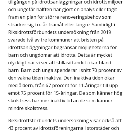
tillgången på idrotts­anlägg­ningar och idrottsmiljöer
och ungefär hälften har gjort en analys eller tagit
fram en plan för större renoveringsbehov som
sträcker sig tre år framåt eller längre. Samtidigt i
Riks­idrottsförbundets undersökning från 2019
svarade två av tre kommuner att bristen på
idrottsanläggningar begränsar möjligheterna för
barn och ungdomar att idrotta. Detta är mycket
olyckligt när vi ser att stillasittandet ökar bland
barn. Barn och unga spenderar i snitt 70 procent av
den vakna tiden inaktiva. Den inaktiva tiden ökar
med åldern, från 67 procent för 11‑åringar till upp
emot 75 procent för 15-åringar. De som känner hög
skolstress har mer inaktiv tid än de som känner
mindre skolstress.
Riksidrottsförbundets undersökning visar också att
43 procent av idrottsföreningarna i storstäder och