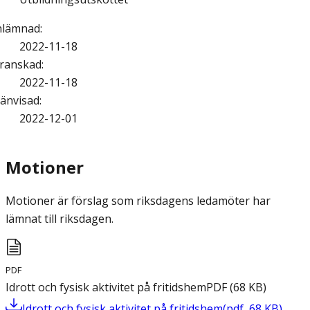
nlämnad
:
2022-11-18
ranskad
:
2022-11-18
änvisad
:
2022-12-01
Motioner
Motioner är förslag som riksdagens ledamöter har
lämnat till riksdagen.
PDF
Idrott och fysisk aktivitet på fritidshem
PDF
(
68
KB
)
Idrott och fysisk aktivitet på fritidshem
(
pdf
,
68
KB
)