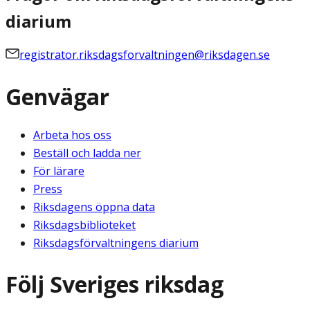
diarium
registrator.riksdagsforvaltningen@riksdagen.se
Genvägar
Arbeta hos oss
Beställ och ladda ner
För lärare
Press
Riksdagens öppna data
Riksdagsbiblioteket
Riksdagsförvaltningens diarium
Följ Sveriges riksdag