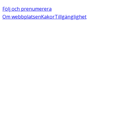
Följ och prenumerera
Om webbplatsen
Kakor
Tillgänglighet