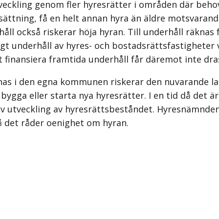
utveckling genom fler hyresrätter i områden där be
ättning, få en helt annan hyra än äldre motsvarande 
ll också riskerar höja hyran. Till underhåll räknas
gt underhåll av hyres- och bostadsrättsfastigheter vi
t finansiera framtida underhåll får däremot inte dra
knas i den egna kommunen riskerar den nuvarande lags
bygga eller starta nya hyresrätter. I en tid då det ä
tiv utveckling av hyresrättsbeståndet. Hyresnämnde
 det råder oenighet om hyran.