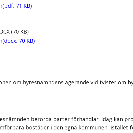
n
(
pdf
,
71
KB
)
OCX
(
70
KB
)
n
(
docx
,
70
KB
)
ionen om hyresnämndens agerande vid tvister om hyr
yresnämnden berörda parter förhandlar. Idag kan p
jämförbara bostäder i den egna kommunen, istället f