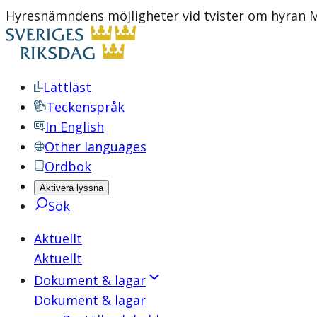
Hyresnämndens möjligheter vid tvister om hyran M
Lättläst
Teckenspråk
In English
Other languages
Ordbok
Aktivera lyssna
Sök
Aktuellt
Aktuellt
Dokument & lagar
Dokument & lagar