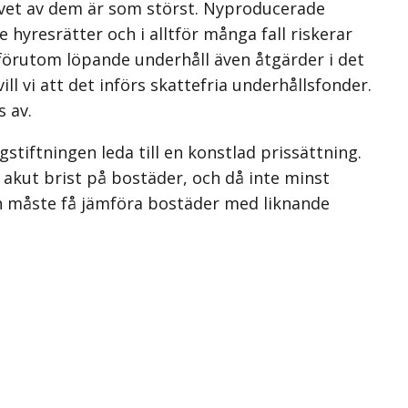
hovet av dem är som störst. Nyproducerade
hyresrätter och i alltför många fall riskerar
 förutom löpande underhåll även åtgärder i det
ll vi att det införs skattefria underhållsfonder.
s av.
tiftningen leda till en konstlad prissättning.
r akut brist på bostäder, och då inte minst
n måste få jämföra bostäder med lik­nande