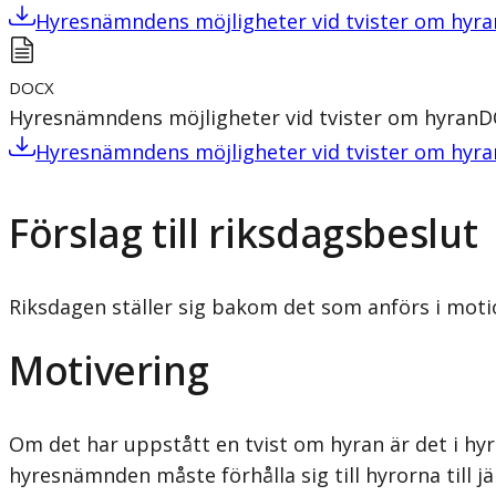
Hyresnämndens möjligheter vid tvister om hyra
DOCX
Hyresnämndens möjligheter vid tvister om hyran
D
Hyresnämndens möjligheter vid tvister om hyra
Förslag till riksdagsbeslut
Riksdagen ställer sig bakom det som anförs i mot
Motivering
Om det har uppstått en tvist om hyran är det i h
hyresnämnden måste förhålla sig till hyrorna till 