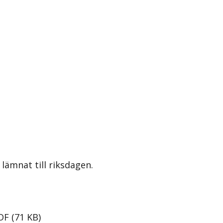
lämnat till riksdagen.
DF
(
71
KB
)