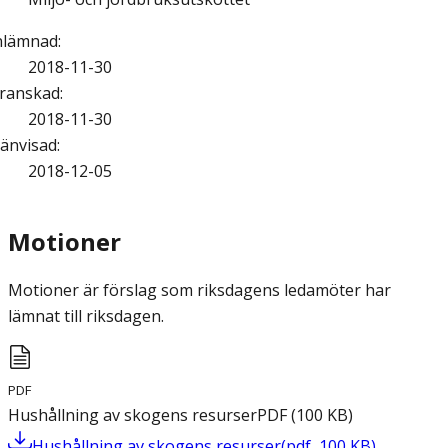
nlämnad
:
2018-11-30
ranskad
:
2018-11-30
änvisad
:
2018-12-05
Motioner
Motioner är förslag som riksdagens ledamöter har
lämnat till riksdagen.
PDF
Hushållning av skogens resurser
PDF
(
100
KB
)
Hushållning av skogens resurser
(
pdf
,
100
KB
)