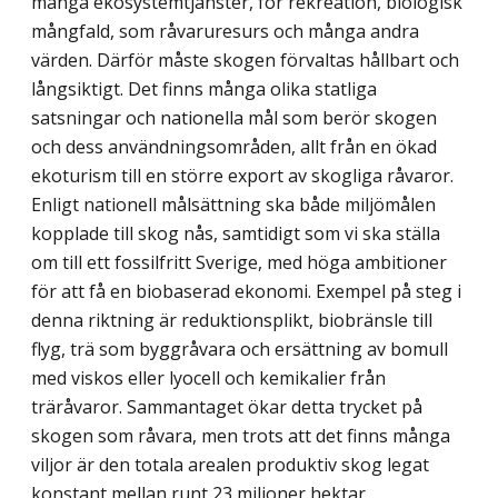
många ekosystemtjänster, för rekreation, biologisk
mångfald, som råvaruresurs och många andra
värden. Därför måste skogen förvaltas hållbart och
långsiktigt. Det finns många olika statliga
satsningar och nationella mål som berör skogen
och dess användningsområden, allt från en ökad
ekoturism till en större export av skogliga råvaror.
Enligt nationell målsättning ska både miljömålen
kopplade till skog nås, samtidigt som vi ska ställa
om till ett fossilfritt Sverige, med höga ambitioner
för att få en biobaserad ekonomi. Exempel på steg i
denna riktning är reduktionsplikt, biobränsle till
flyg, trä som byggråvara och ersättning av bomull
med viskos eller lyocell och kemikalier från
träråvaror. Sammantaget ökar detta trycket på
skogen som råvara, men trots att det finns många
viljor är den totala arealen produktiv skog legat
konstant mellan runt 23 miljoner hektar,