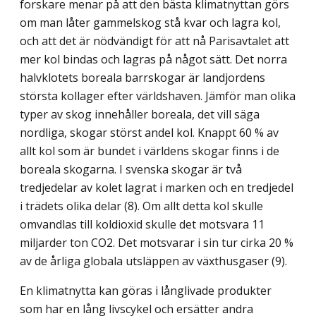
forskare menar på att den bästa klimatnyttan görs
om man låter gammelskog stå kvar och lagra kol,
och att det är nödvändigt för att nå Parisavtalet att
mer kol bindas och lagras på något sätt. Det norra
halvklotets boreala barrskogar är landjordens
största kollager efter världshaven. Jämför man olika
typer av skog innehåller boreala, det vill säga
nordliga, skogar störst andel kol. Knappt 60 % av
allt kol som är bundet i världens skogar finns i de
boreala skogarna. I svenska skogar är två
tredjedelar av kolet lagrat i marken och en tredjedel
i trädets olika delar (8). Om allt detta kol skulle
omvandlas till koldioxid skulle det motsvara 11
miljarder ton CO2. Det motsvarar i sin tur cirka 20 %
av de årliga globala utsläppen av växthusgaser (9).
En klimatnytta kan göras i långlivade produkter
som har en lång livscykel och ersätter andra