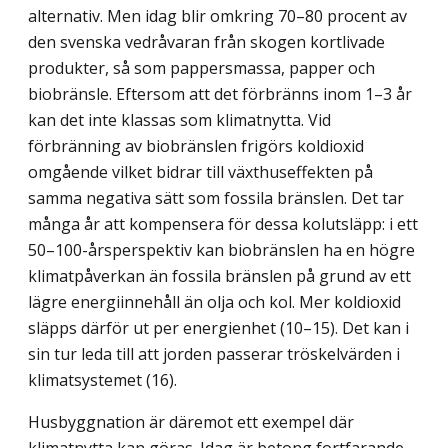
alternativ. Men idag blir omkring 70–80 procent av
den svenska vedråvaran från skogen kortlivade
produkter, så som pappersmassa, papper och
biobränsle. Eftersom att det förbränns inom 1–3 år
kan det inte klassas som klimatnytta. Vid
förbränning av biobränslen frigörs koldioxid
omgående vilket bidrar till växthuseffekten på
samma negativa sätt som fossila bränslen. Det tar
många år att kompensera för dessa kolutsläpp: i ett
50–100-årsperspektiv kan biobränslen ha en högre
klimatpåverkan än fossila bränslen på grund av ett
lägre energiinnehåll än olja och kol. Mer koldioxid
släpps därför ut per energienhet (10–15). Det kan i
sin tur leda till att jorden passerar tröskelvärden i
klimatsystemet (16).
Husbyggnation är däremot ett exempel där
klimatnytta kan göras. Idag är betong fortfarande