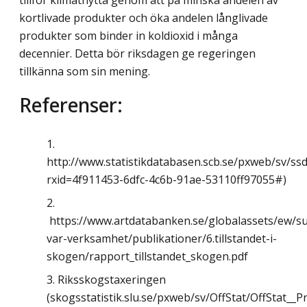
kortlivade produkter och öka andelen långlivade
produkter som binder in koldioxid i många
decennier. Detta bör riksdagen ge regeringen
tillkänna som sin mening.
Referenser:
http://www.statistikdatabasen.scb.se/pxweb/sv/
rxid=4f911453-6dfc-4c6b-91ae-53110ff97055#)
https://www.artdatabanken.se/globalassets/ew/su
var-verksamhet/publikationer/6.tillstandet-i-
skogen/rapport_tillstandet_skogen.pdf
Riksskogstaxeringen
(skogsstatistik.slu.se/pxweb/sv/OffStat/OffStat__