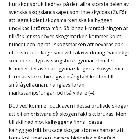
hur skogsbruk bedrivs på den allra största delen av
svenska skogslandskapet som inte skyddas (2). För
att lagra kolet i skogsmarken ska kalhyggen
undvikas i största mån. Så länge krontäckningen är
tillräckligt stor över skogsmarken kommer kolet
bundet och lagrat i skogsmarken att bevaras där
utan stora läckage som vid kalavverkning. Samtidigt
som denna typ av skogsbruk gynnar klimatet
kommer det även att gynna skogens ekosystem i
form av större biologisk mångfald knuten till
småfågelfaunan, hänglavsfloran,
marksvampsfungan och så vidare (4).
Död ved kommer dock även i dessa brukade skogar
att bli en bristvara då skogen faktiskt brukas. Men
till skillnad mot kalhyggena finns i dessa
kalhyggesfritt brukade skogar större chanser att
lagra kol i marken, bevara biologisk mångfald