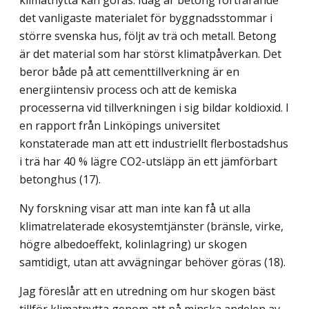
det vanligaste materialet för byggnadsstommar i
större svenska hus, följt av trä och metall. Betong
är det material som har störst klimatpåverkan. Det
beror både på att cementtillverkning är en
energiintensiv process och att de kemiska
processerna vid tillverkningen i sig bildar koldioxid. I
en rapport från Linköpings universitet
konstaterade man att ett industriellt flerbostadshus
i trä har 40 % lägre CO2-utsläpp än ett jämförbart
betonghus (17).
Ny forskning visar att man inte kan få ut alla
klimatrelaterade ekosystemtjänster (bränsle, virke,
högre albedoeffekt, kolinlagring) ur skogen
samtidigt, utan att avvägningar behöver göras (18).
Jag föreslår att en utredning om hur skogen bäst
tillför klimatnytta genom att på minska andelen av