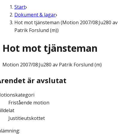
Start
Dokument & lagar
Hot mot tjänsteman (Motion 2007/08:Ju280 av
Patrik Forslund (m))
Hot mot tjänsteman
Motion
2007/08:Ju280 av Patrik Forslund (m)
Ärendet är avslutat
otionskategori
Fristående motion
illdelat
Justitieutskottet
nlämning
: