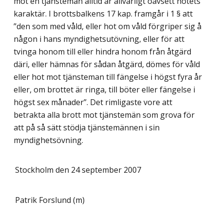
mot en tjänsteman alltid är allvarligt oavsett hotets
karaktär. I brotts­balkens 17 kap. framgår i 1 § att
”den som med våld, eller hot om våld för­griper sig å
någon i hans myndighetsutövning, eller för att
tvinga honom till eller hindra honom från åtgärd
däri, eller hämnas för sådan åtgärd, dömes för våld
eller hot mot tjänsteman till fängelse i högst fyra år
eller, om brottet är ringa, till böter eller fängelse i
högst sex månader”. Det rimligaste vore att
betrakta alla brott mot tjänstemän som grova för
att på så sätt stödja tjänstemännen i sin
myndighetsövning.
Stockholm den 24 september 2007
Patrik Forslund (m)