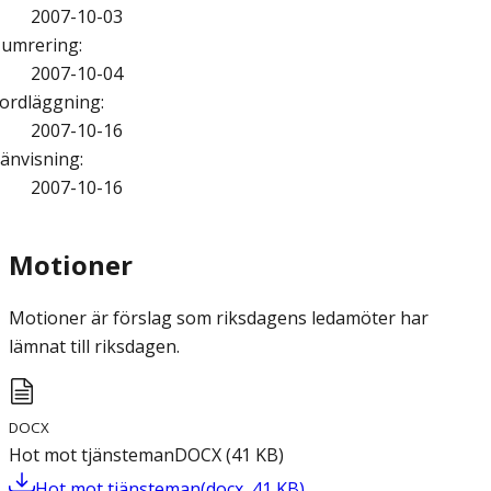
2007-10-03
umrering
:
2007-10-04
ordläggning
:
2007-10-16
änvisning
:
2007-10-16
Motioner
Motioner är förslag som riksdagens ledamöter har
lämnat till riksdagen.
DOCX
Hot mot tjänsteman
DOCX
(
41
KB
)
Hot mot tjänsteman
(
docx
,
41
KB
)