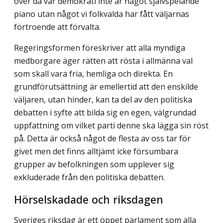
över då vår demokrati inte är något självspelande
piano utan något vi folkvalda har fått väljarnas
förtroende att förvalta.
Regeringsformen föreskriver att alla myndiga
medborgare äger rätten att rösta i allmänna val
som skall vara fria, hemliga och direkta. En
grundförutsättning är emellertid att den enskilde
väljaren, utan hinder, kan ta del av den politiska
debatten i syfte att bilda sig en egen, välgrundad
uppfattning om vilket parti denne ska lägga sin röst
på. Detta är också något de flesta av oss tar för
givet men det finns alltjämt icke försumbara
grupper av befolkningen som upplever sig
exkluderade från den politiska debatten.
Hörselskadade och riksdagen
Sveriges riksdag är ett öppet parlament som alla