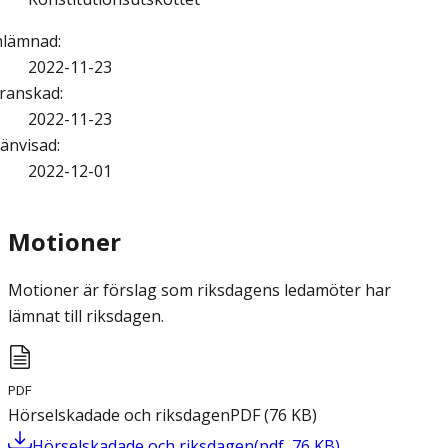
nlämnad
:
2022-11-23
ranskad
:
2022-11-23
änvisad
:
2022-12-01
Motioner
Motioner är förslag som riksdagens ledamöter har
lämnat till riksdagen.
PDF
Hörselskadade och riksdagen
PDF
(
76
KB
)
Hörselskadade och riksdagen
(
pdf
,
76
KB
)