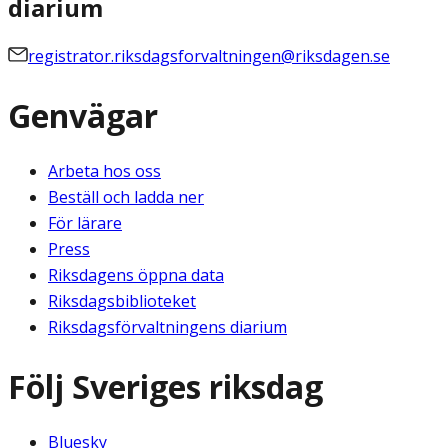
diarium
registrator.riksdagsforvaltningen@riksdagen.se
Genvägar
Arbeta hos oss
Beställ och ladda ner
För lärare
Press
Riksdagens öppna data
Riksdagsbiblioteket
Riksdagsförvaltningens diarium
Följ Sveriges riksdag
Bluesky