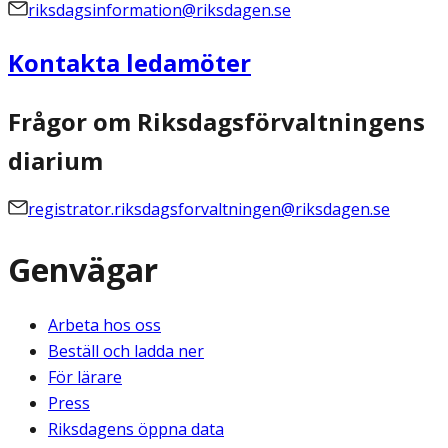
riksdagsinformation@riksdagen.se
Kontakta ledamöter
Frågor om Riksdagsförvaltningens
diarium
registrator.riksdagsforvaltningen@riksdagen.se
Genvägar
Arbeta hos oss
Beställ och ladda ner
För lärare
Press
Riksdagens öppna data