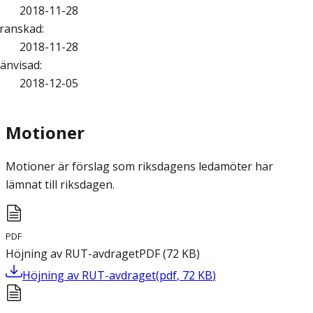
2018-11-28
ranskad
:
2018-11-28
änvisad
:
2018-12-05
Motioner
Motioner är förslag som riksdagens ledamöter har
lämnat till riksdagen.
PDF
Höjning av RUT-avdraget
PDF
(
72
KB
)
Höjning av RUT-avdraget
(
pdf
,
72
KB
)