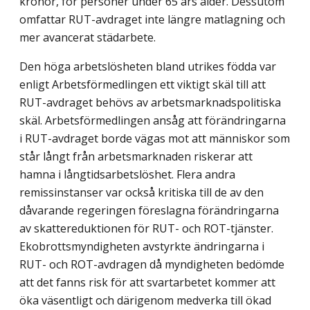
kronor, för personer under 65 års ålder. Dessutom
omfattar RUT-avdraget inte längre matlagning och
mer avancerat städarbete.
Den höga arbetslösheten bland utrikes födda var
enligt Arbetsförmedlingen ett viktigt skäl till att
RUT-avdraget behövs av arbetsmarknadspolitiska
skäl. Arbets­förmedlingen ansåg att förändringarna
i RUT-avdraget borde vägas mot att människor som
står långt från arbetsmarknaden riskerar att
hamna i långtidsarbetslöshet. Flera andra
remissinstanser var också kritiska till de av den
dåvarande regeringen föreslagna förändringarna
av skattereduktionen för RUT- och ROT-tjänster.
Ekobrottsmyndigheten avstyrkte ändringarna i
RUT- och ROT-avdragen då myndigheten bedömde
att det fanns risk för att svartarbetet kommer att
öka väsentligt och därigenom medverka till ökad