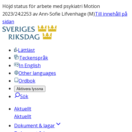
Höjd status för arbete med psykiatri Motion
2023/24:2253 av Ann-Sofie Lifvenhage (M)
Till innehåll på
sidan
Lättläst
Teckenspråk
In English
Other languages
Ordbok
Aktivera lyssna
Sök
Aktuellt
Aktuellt
Dokument & lagar