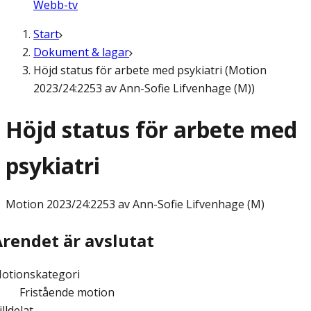
Webb-tv
Start
Dokument & lagar
Höjd status för arbete med psykiatri (Motion
2023/24:2253 av Ann-Sofie Lifvenhage (M))
Höjd status för arbete med
psykiatri
Motion
2023/24:2253 av Ann-Sofie Lifvenhage (M)
Ärendet är avslutat
otionskategori
Fristående motion
illdelat