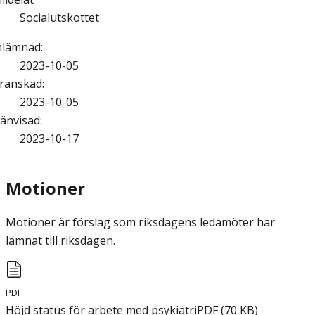
Socialutskottet
nlämnad
:
2023-10-05
ranskad
:
2023-10-05
änvisad
:
2023-10-17
Motioner
Motioner är förslag som riksdagens ledamöter har
lämnat till riksdagen.
PDF
Höjd status för arbete med psykiatri
PDF
(
70
KB
)