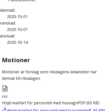
nlämnad
:
2020-10-01
ranskad
:
2020-10-01
änvisad
:
2020-10-14
Motioner
Motioner är förslag som riksdagens ledamöter har
lämnat till riksdagen.
PDF
Höjd maxfart för personbil med husvagn
PDF
(
65
KB
)
Höjd maxfart för personbil med husvagn
(
pdf
,
65
KB
)