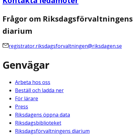
Kontakta ledamöter
Frågor om Riksdagsförvaltningens
diarium
registrator.riksdagsforvaltningen@riksdagen.se
Genvägar
Arbeta hos oss
Beställ och ladda ner
För lärare
Press
Riksdagens öppna data
Riksdagsbiblioteket
Riksdagsförvaltningens diarium