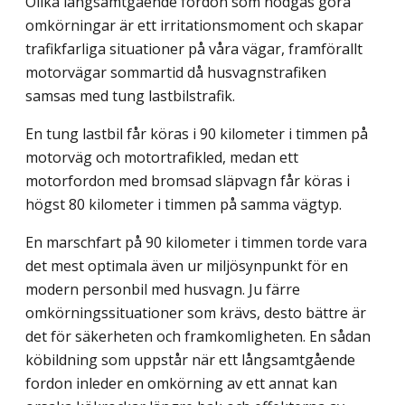
Olika långsamtgående fordon som nödgas göra
omkörningar är ett irritationsmoment och skapar
trafikfarliga situationer på våra vägar, framförallt
motorvägar sommartid då husvagnstrafiken
samsas med tung lastbilstrafik.
En tung lastbil får köras i 90 kilometer i timmen på
motorväg och motortrafikled, medan ett
motorfordon med bromsad släpvagn får köras i
högst 80 kilometer i timmen på samma vägtyp.
En marschfart på 90 kilometer i timmen torde vara
det mest optimala även ur miljö­synpunkt för en
modern personbil med husvagn. Ju färre
omkörningssituationer som krävs, desto bättre är
det för säkerheten och framkomligheten. En sådan
köbildning som uppstår när ett långsamtgående
fordon inleder en omkörning av ett annat kan