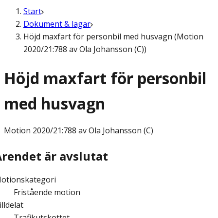
Start
Dokument & lagar
Höjd maxfart för personbil med husvagn (Motion
2020/21:788 av Ola Johansson (C))
Höjd maxfart för personbil
med husvagn
Motion
2020/21:788 av Ola Johansson (C)
Ärendet är avslutat
otionskategori
Fristående motion
illdelat
Trafikutskottet