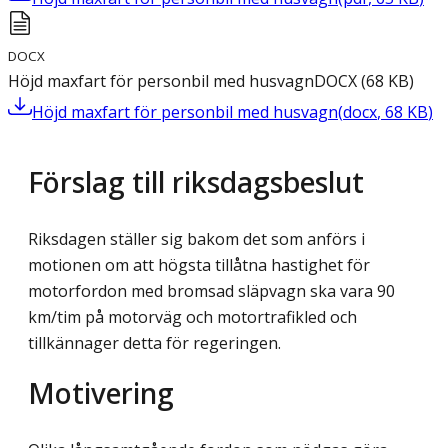
DOCX
Höjd maxfart för personbil med husvagn
DOCX
(
68
KB
)
Höjd maxfart för personbil med husvagn
(
docx
,
68
KB
)
Förslag till riksdagsbeslut
Riksdagen ställer sig bakom det som anförs i
motionen om att högsta tillåtna hastighet för
motorfordon med bromsad släpvagn ska vara 90
km/tim på motorväg och motortrafikled och
tillkännager detta för regeringen.
Motivering