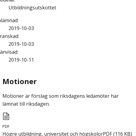
Utbildningsutskottet
nlämnad
:
2019-10-03
ranskad
:
2019-10-03
änvisad
:
2019-10-11
Motioner
Motioner är förslag som riksdagens ledamöter har
lämnat till riksdagen.
PDF
Högre utbildning, universitet och högskolor
PDF
(
116
KB
)