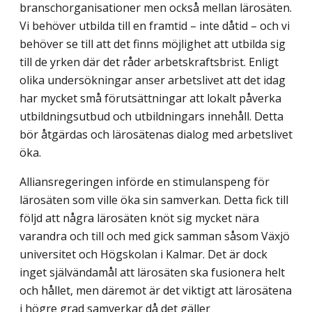
branschorganisationer men också mellan lärosäten.
Vi behöver utbilda till en framtid – inte dåtid – och vi
behöver se till att det finns möjlighet att utbilda sig
till de yrken där det råder arbetskraftsbrist. Enligt
olika undersökningar anser arbetslivet att det idag
har mycket små förutsättningar att lokalt påverka
utbildningsutbud och utbildningars innehåll. Detta
bör åtgärdas och lärosätenas dialog med arbetslivet
öka.
Alliansregeringen införde en stimulanspeng för
lärosäten som ville öka sin samverkan. Detta fick till
följd att några lärosäten knöt sig mycket nära
varandra och till och med gick samman såsom Växjö
universitet och Högskolan i Kalmar. Det är dock
inget självändamål att lärosäten ska fusionera helt
och hållet, men däremot är det viktigt att lärosätena
i högre grad samverkar då det gäller