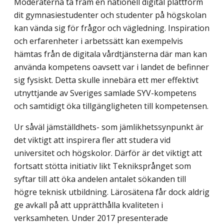
Moderaterna ta fram en nationell digital plattform
dit gymnasiestudenter och studenter på högskolan
kan vända sig för frågor och vägledning. Inspiration
och erfarenheter i arbetssätt kan exempelvis
hämtas från de digitala vårdtjänsterna där man kan
använda kompetens oavsett var i landet de befinner
sig fysiskt. Detta skulle innebära ett mer effektivt
utnyttjande av Sveriges samlade SYV-kompetens
och samtidigt öka tillgängligheten till kompetensen.
Ur såväl jämställdhets- som jämlikhetssynpunkt är
det viktigt att inspirera fler att studera vid
universitet och högskolor. Därför är det viktigt att
fortsatt stötta initiativ likt Tekniksprånget som
syftar till att öka andelen antalet sökanden till
högre teknisk utbildning. Lärosätena får dock aldrig
ge avkall på att upprätthålla kvaliteten i
verksamheten. Under 2017 presenterade