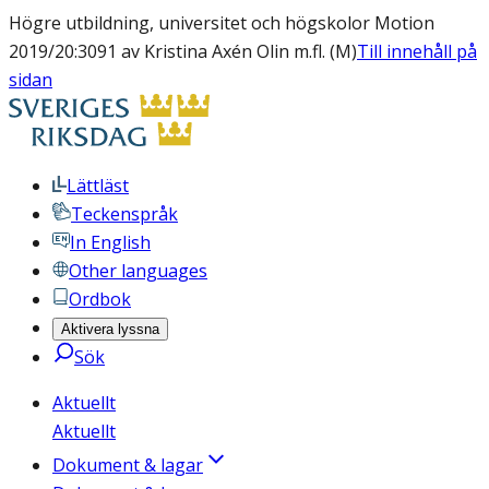
Högre utbildning, universitet och högskolor Motion
2019/20:3091 av Kristina Axén Olin m.fl. (M)
Till innehåll på
sidan
Lättläst
Teckenspråk
In English
Other languages
Ordbok
Aktivera lyssna
Sök
Aktuellt
Aktuellt
Dokument & lagar