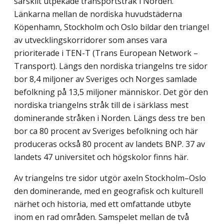
särskilt utpekade transportstråk i Norden.
Länkarna mellan de nordiska huvudstäderna
Köpenhamn, Stockholm och Oslo bildar den triangel
av utvecklingskorridorer som anses vara
prioriterade i TEN-T (Trans European Network –
Transport). Längs den nordiska triangelns tre sidor
bor 8,4 miljoner av Sveriges och Norges samlade
befolkning på 13,5 miljoner människor. Det gör den
nordiska triangelns stråk till de i särklass mest
dominerande stråken i Norden. Längs dess tre ben
bor ca 80 procent av Sveriges befolkning och här
produceras också 80 procent av landets BNP. 37 av
landets 47 universitet och högskolor finns här.
Av triangelns tre sidor utgör axeln Stockholm–Oslo
den dominerande, med en geografisk och kulturell
närhet och historia, med ett omfattande utbyte
inom en rad områden. Samspelet mellan de två