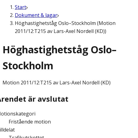
Start
Dokument & lagar
Höghastighetståg Oslo–Stockholm (Motion
2011/12:T215 av Lars-Axel Nordell (KD))
Höghastighetståg Oslo–
Stockholm
Motion
2011/12:T215 av Lars-Axel Nordell (KD)
Ärendet är avslutat
otionskategori
Fristående motion
illdelat
Trafikutskottet