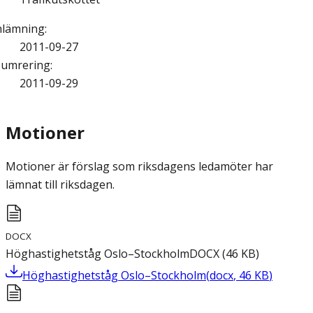
nlämning
:
2011-09-27
umrering
:
2011-09-29
Motioner
Motioner är förslag som riksdagens ledamöter har
lämnat till riksdagen.
DOCX
Höghastighetståg Oslo–Stockholm
DOCX
(
46
KB
)
Höghastighetståg Oslo–Stockholm
(
docx
,
46
KB
)