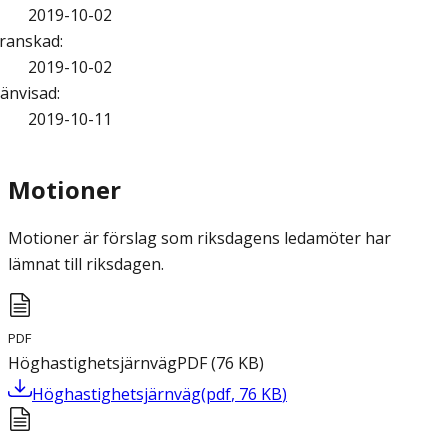
2019-10-02
ranskad
:
2019-10-02
änvisad
:
2019-10-11
Motioner
Motioner är förslag som riksdagens ledamöter har
lämnat till riksdagen.
PDF
Höghastighetsjärnväg
PDF
(
76
KB
)
Höghastighetsjärnväg
(
pdf
,
76
KB
)