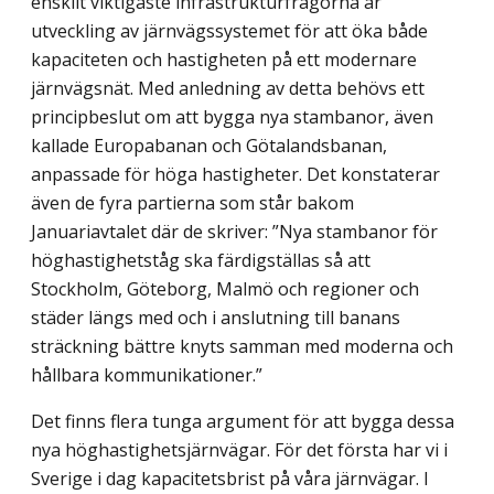
enskilt viktigaste infrastrukturfrågorna är
utveckling av järnvägssystemet för att öka både
kapaciteten och hastigheten på ett modernare
järnvägsnät. Med anledning av detta behövs ett
princip­beslut om att bygga nya stambanor, även
kallade Europabanan och Götalandsbanan,
anpassade för höga hastigheter. Det konstaterar
även de fyra partierna som står bakom
Januariavtalet där de skriver: ”Nya stambanor för
höghastighetståg ska färdigställas så att
Stockholm, Göteborg, Malmö och regioner och
städer längs med och i anslutning till banans
sträckning bättre knyts samman med moderna och
hållbara kommunikationer.”
Det finns flera tunga argument för att bygga dessa
nya höghastighetsjärnvägar. För det första har vi i
Sverige i dag kapacitetsbrist på våra järnvägar. I