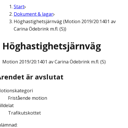
Start
Dokument & lagar
Höghastighetsjärnväg (Motion 2019/20:1401 av
Carina Ödebrink m.fl. (S))
Höghastighetsjärnväg
Motion
2019/20:1401 av Carina Ödebrink m.fl. (S)
Ärendet är avslutat
otionskategori
Fristående motion
illdelat
Trafikutskottet
nlämnad
: