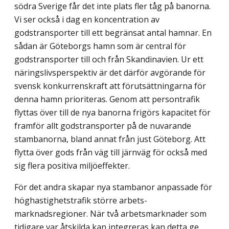
södra Sverige får det inte plats fler tåg på banorna.
Vi ser också i dag en koncentration av
godstransporter till ett begränsat antal hamnar. En
sådan är Göteborgs hamn som är central för
godstrans­porter till och från Skandinavien. Ur ett
näringslivsperspektiv är det därför avgörande för
svensk konkurrenskraft att förutsättningarna för
denna hamn prioriteras. Genom att persontrafik
flyttas över till de nya banorna frigörs kapacitet för
framför allt godstrans­porter på de nuvarande
stambanorna, bland annat från just Göteborg. Att
flytta över gods från väg till järnväg för också med
sig flera positiva miljöeffekter.
För det andra skapar nya stambanor anpassade för
höghastighetstrafik större arbets­
marknadsregioner. När två arbetsmarknader som
tidigare var åtskilda kan integreras kan detta ge