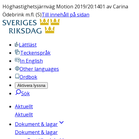
Höghastighetsjärnväg Motion 2019/20:1401 av Carina
Ödebrink m.fl. (S)
Till innehåll på sidan
Lättläst
Teckenspråk
In English
Other languages
Ordbok
Aktivera lyssna
Sök
Aktuellt
Aktuellt
Dokument & lagar
Dokument & lagar