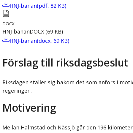
HNJ-banan
(
pdf
,
82
KB
)
DOCX
HNJ-banan
DOCX
(
69
KB
)
HNJ-banan
(
docx
,
69
KB
)
Förslag till riksdagsbeslut
Riksdagen ställer sig bakom det som anförs i mot
regeringen.
Motivering
Mellan Halmstad och Nässjö går den 196 kilometer