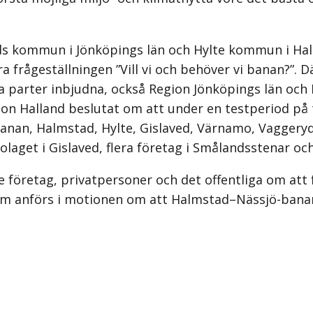
ommun i Jönköpings län och Hylte kommun i Hallands
 frågeställningen ”Vill vi och behöver vi banan?”. Dä
a parter inbjudna, också Region Jönköpings län och 
on Halland beslutat om att under en testperiod på 
nan, Halmstad, Hylte, Gislaved, Värnamo, Vaggery
aget i Gislaved, flera företag i Smålandsstenar och
öretag, privatpersoner och det offentliga om att f
et som anförs i motionen om att Halmstad–Nässjö-bana