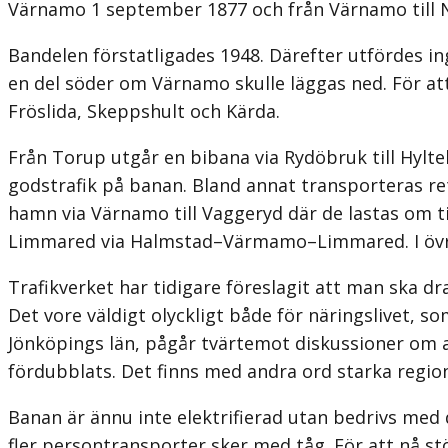
Värnamo 1 september 1877 och från Värnamo till 
Bandelen förstatligades 1948. Därefter utfördes i
en del söder om Värnamo skulle läggas ned. För att
Fröslida, Skeppshult och Kärda.
Från Torup utgår en bibana via Rydöbruk till Hylt
godstrafik på banan. Bland annat transporteras re
hamn via Värnamo till Vaggeryd där de lastas om til
Limmared via Halmstad–Värmamo–Limmared. I övrig
Trafikverket har tidigare föreslagit att man ska dr
Det vore väldigt olyckligt både för näringslivet, s
Jönköpings län, pågår tvärtemot diskussioner om at
fördubblats. Det finns med andra ord starka regiona
Banan är ännu inte elektrifierad utan bedrivs med di
fler persontransporter sker med tåg. För att nå s