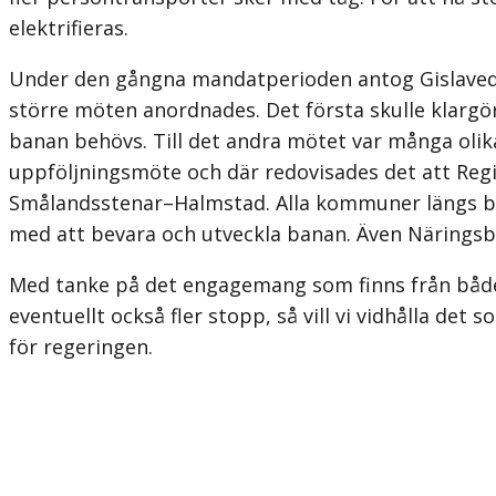
elektrifieras.
Under den gångna mandatperioden antog Gislaveds k
större möten anord­nades. Det första skulle klargöra
banan behövs. Till det andra mötet var många olik
uppföljningsmöte och där redovisades det att Regi
Smålandsstenar–Halmstad. Alla kommuner längs ba
med att bevara och utveckla banan. Även Näringsbol
Med tanke på det engagemang som finns från både f
eventuellt också fler stopp, så vill vi vidhålla d
för regeringen.