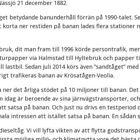
Nässjö 21 december 1882.
nget betydande banunderhåll förrän på 1990-talet. 
 korta ner restiden på banan lades flera stationer 
ebruk, dit man fram till 1996 körde persontrafik, m
turpapper via Halmstad till Hyltebruk och papper t
l lastbil. Sedan juli 2014 körs även ”sandtåget” med
t trafikeras banan av Krösatågen-Veolia.
a ner det årliga stödet på 10 miljoner till banan. De
om idag är beroende av sina järnvägstrans­porter, och
t satsa på banan. Och just nu drivs en testperiod 
la intressen att istället satsa på banan. En sådan sa
eseltåg. Vi vill lyfta vikten av att flytta godstransp
törsta möjliga miljö- och klimatnytta vore det bäs