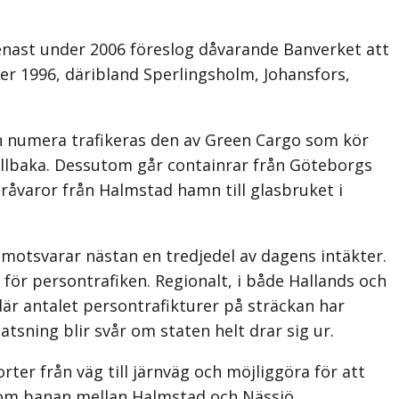
Senast under 2006 föreslog dåvarande Banverket att
ner 1996, däribland Sperlingsholm, Johansfors,
en numera trafikeras den av Green Cargo som kör
illbaka. Dessutom går containrar från Göteborgs
 råvaror från Halmstad hamn till glasbruket i
t motsvarar nästan en tredjedel av dagens intäkter.
 för persontrafiken. Regionalt, i både Hallands och
där antalet persontrafikturer på sträckan har
tsning blir svår om staten helt drar sig ur.
orter från väg till järnväg och möjliggöra för att
ta om banan mellan Halmstad och Nässjö