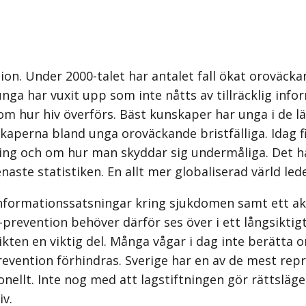
ion. Under 2000-talet har antalet fall ökat oroväckan
ga har vuxit upp som inte nåtts av tillräcklig info
r om hur hiv överförs. Bäst kunskaper har unga i de
aperna bland unga oroväckande bristfälliga. Idag fi
ng och om hur man skyddar sig undermåliga. Det har
aste statistiken. En allt mer globaliserad värld lede
informationssatsningar kring sjukdomen samt ett akt
prevention behöver därför ses över i ett långsiktigt
ten en viktig del. Många vågar i dag inte berätta o
evention förhindras. Sverige har en av de mest repr
ionellt. Inte nog med att lagstiftningen gör rättsläg
iv.