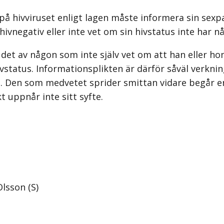
å hivviruset enligt lagen måste informera sin sexpa
ivnegativ eller inte vet om sin hivstatus inte har n
 det av någon som inte själv vet om att han eller h
vstatus. Informationsplikten är därför såväl verkni
ig. Den som medvetet sprider smittan vidare begår e
 uppnår inte sitt syfte.
lsson (S)