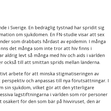
de i Sverige. En bedräglig tystnad har spridit sig
rmation om sjukdomen. En FN-studie visar att sex
 länder som drabbats hårdast av epidemin. I många
nns det många som inte tror att hiv finns i
 aldrig levt så många med hiv och aids i världen
r också till att smittan sprids mellan länderna.
ivt arbete för att minska stigmatiseringen av
 perspektiv och anpassas till nya förutsättningar. I
m sin sjukdom, vilket gör att den ytterligare
essiva lagstiftningarna i världen som rör personer
et osäkert för den som bär på hivviruset, den är