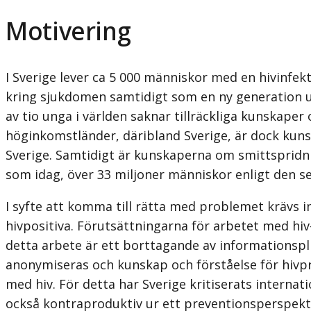
Motivering
I Sverige lever ca 5 000 människor med en hivinfekt
kring sjukdomen samtidigt som en ny generation un
av tio unga i världen saknar tillräckliga kunskape
höginkomstländer, däribland Sverige, är dock kunsk
Sverige. Samtidigt är kunskaperna om smittspridni
som idag, över 33 miljoner människor enligt den sen
I syfte att komma till rätta med problemet krävs 
hivpositiva. Förutsättningarna för arbetet med hiv-
detta arbete är ett borttagande av informationsplik
anonymiseras och kunskap och förståelse för hivpr
med hiv. För detta har Sverige kritiserats internat
också kontraproduktiv ur ett preventionsperspekt