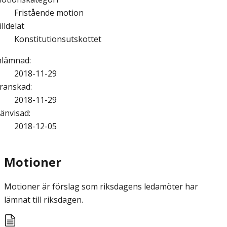
Fristående motion
illdelat
Konstitutionsutskottet
nlämnad
:
2018-11-29
ranskad
:
2018-11-29
änvisad
:
2018-12-05
Motioner
Motioner är förslag som riksdagens ledamöter har
lämnat till riksdagen.