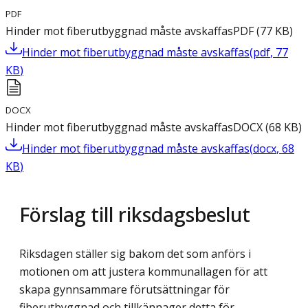
PDF
Hinder mot fiberutbyggnad måste avskaffas
PDF
(
77
KB
)
Hinder mot fiberutbyggnad måste avskaffas
(
pdf
,
77
KB
)
DOCX
Hinder mot fiberutbyggnad måste avskaffas
DOCX
(
68
KB
)
Hinder mot fiberutbyggnad måste avskaffas
(
docx
,
68
KB
)
Förslag till riksdagsbeslut
Riksdagen ställer sig bakom det som anförs i
motionen om att justera kommunallagen för att
skapa gynnsammare förutsättningar för
fiberutbyggnad och tillkännager detta för