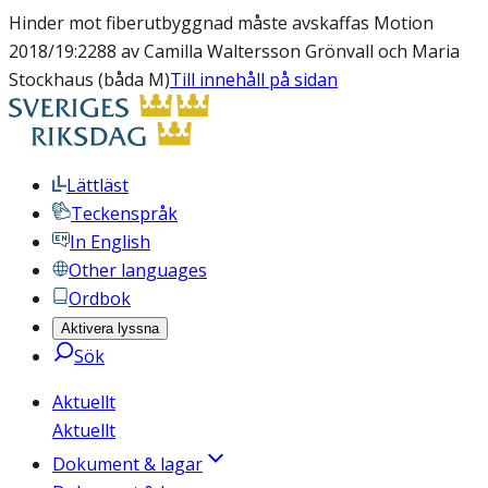
Hinder mot fiberutbyggnad måste avskaffas Motion
2018/19:2288 av Camilla Waltersson Grönvall och Maria
Stockhaus (båda M)
Till innehåll på sidan
Lättläst
Teckenspråk
In English
Other languages
Ordbok
Aktivera lyssna
Sök
Aktuellt
Aktuellt
Dokument & lagar