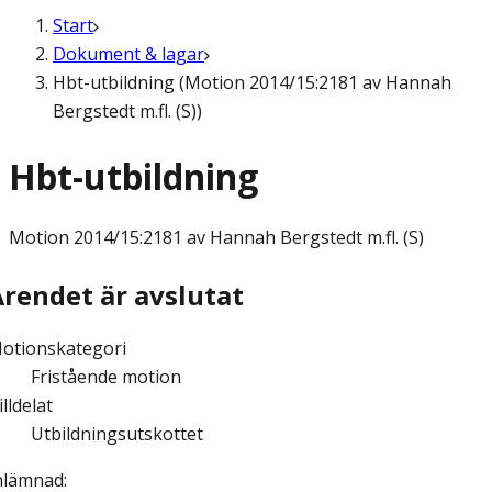
Start
Dokument & lagar
Hbt-utbildning (Motion 2014/15:2181 av Hannah
Bergstedt m.fl. (S))
Hbt-utbildning
Motion
2014/15:2181 av Hannah Bergstedt m.fl. (S)
Ärendet är avslutat
otionskategori
Fristående motion
illdelat
Utbildningsutskottet
nlämnad
: