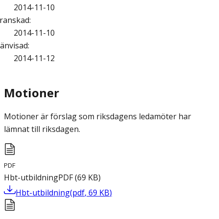
2014-11-10
ranskad
:
2014-11-10
änvisad
:
2014-11-12
Motioner
Motioner är förslag som riksdagens ledamöter har
lämnat till riksdagen.
PDF
Hbt-utbildning
PDF
(
69
KB
)
Hbt-utbildning
(
pdf
,
69
KB
)