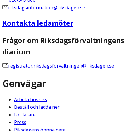
riksdagsinformation@riksdagen.se
Kontakta ledamöter
Frågor om Riksdagsförvaltningens
diarium
registrator.riksdagsforvaltningen@riksdagen.se
Genvägar
Arbeta hos oss
Beställ och ladda ner
För lärare
Press
Riksdagens öppna data