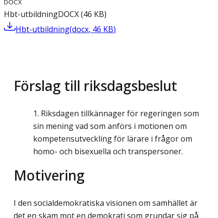
DOCX
Hbt-utbildning
DOCX
(
46
KB
)
Hbt-utbildning
(
docx
,
46
KB
)
Förslag till riksdagsbeslut
Riksdagen tillkännager för regeringen som
sin mening vad som anförs i motionen om
kompetensutveckling för lärare i frågor om
homo- och bisexuella och transpersoner.
Motivering
I den socialdemokratiska visionen om samhället är
det en skam mot en demokrati som grundar sig på