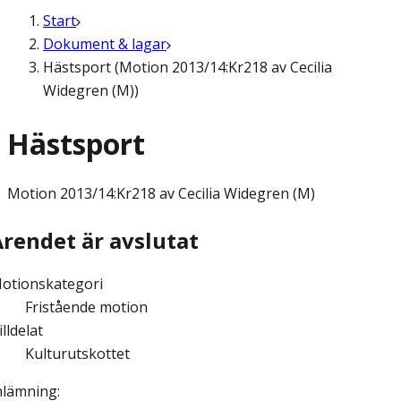
Start
Dokument & lagar
Hästsport (Motion 2013/14:Kr218 av Cecilia
Widegren (M))
Hästsport
Motion
2013/14:Kr218 av Cecilia Widegren (M)
Ärendet är avslutat
otionskategori
Fristående motion
illdelat
Kulturutskottet
nlämning
: