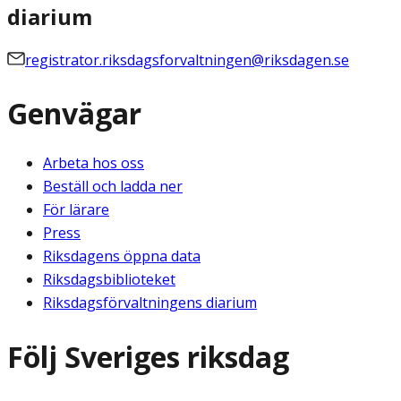
diarium
registrator.riksdagsforvaltningen@riksdagen.se
Genvägar
Arbeta hos oss
Beställ och ladda ner
För lärare
Press
Riksdagens öppna data
Riksdagsbiblioteket
Riksdagsförvaltningens diarium
Följ Sveriges riksdag