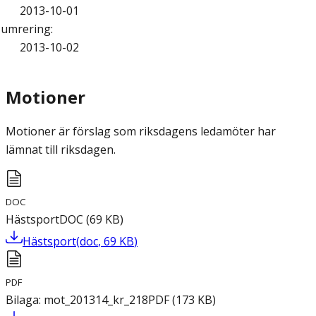
2013-10-01
umrering
:
2013-10-02
Motioner
Motioner är förslag som riksdagens ledamöter har
lämnat till riksdagen.
DOC
Hästsport
DOC
(
69
KB
)
Hästsport
(
doc
,
69
KB
)
PDF
Bilaga: mot_201314_kr_218
PDF
(
173
KB
)