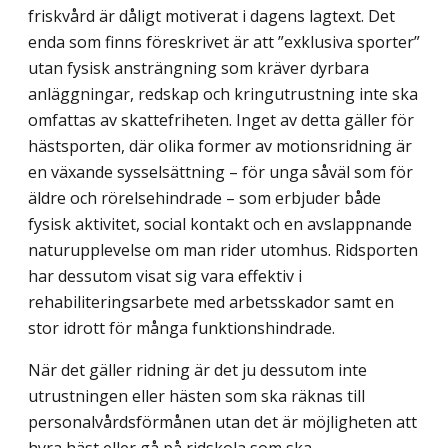
friskvård är dåligt motiverat i dagens lagtext. Det
enda som finns föreskrivet är att ”exklusiva sporter”
utan fysisk ansträngning som kräver dyrbara
anläggningar, redskap och kringutrustning inte ska
omfattas av skattefriheten. Inget av detta gäller för
hästsporten, där olika former av motionsridning är
en växande sysselsättning – för unga såväl som för
äldre och rörelsehindrade – som erbjuder både
fysisk aktivitet, social kontakt och en avslappnande
naturupplevelse om man rider utomhus. Ridsporten
har dessutom visat sig vara effektiv i
rehabiliteringsarbete med arbetsskador samt en
stor idrott för många funktionshindrade.
När det gäller ridning är det ju dessutom inte
utrustningen eller hästen som ska räknas till
personalvårdsförmånen utan det är möjligheten att
hyra häst eller gå på ridskola som ska