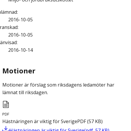
nlämnad
:
2016-10-05
ranskad
:
2016-10-05
änvisad
:
2016-10-14
Motioner
Motioner är förslag som riksdagens ledamöter har
lämnat till riksdagen.
PDF
Hästnäringen är viktig för Sverige
PDF
(
57
KB
)
Hästnäringen är viktig för Sverige
(
pdf
,
57
KB
)