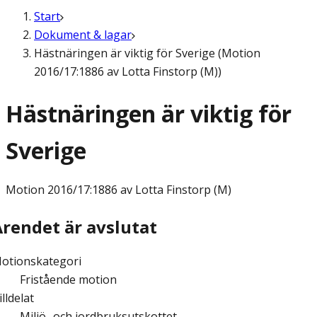
Start
Dokument & lagar
Hästnäringen är viktig för Sverige (Motion
2016/17:1886 av Lotta Finstorp (M))
Hästnäringen är viktig för
Sverige
Motion
2016/17:1886 av Lotta Finstorp (M)
Ärendet är avslutat
otionskategori
Fristående motion
illdelat
Miljö- och jordbruksutskottet