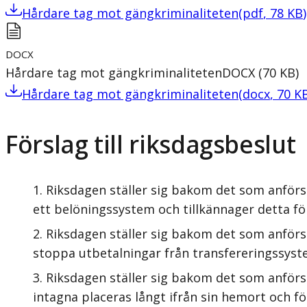
Hårdare tag mot gängkriminaliteten
(
pdf
,
78
KB
)
DOCX
Hårdare tag mot gängkriminaliteten
DOCX
(
70
KB
)
Hårdare tag mot gängkriminaliteten
(
docx
,
70
K
Förslag till riksdagsbeslut
Riksdagen ställer sig bakom det som anförs
ett belöningssystem och tillkännager detta fö
Riksdagen ställer sig bakom det som anförs
stoppa utbetalningar från transfereringssyste
Riksdagen ställer sig bakom det som anförs
intagna placeras långt ifrån sin hemort och fö