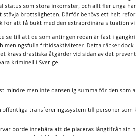
äl status som stora inkomster, och allt fler unga har 
att stävja brottsligheten. Därför behövs ett helt ref
 för att få bukt med den extraordinära situation vi h
 se till att de som antingen redan är fast i gängkri
ch meningsfulla fritidsaktiviteter. Detta räcker doc
et krävs drastiska åtgärder vid sidan av det prevent
ara kriminell i Sverige.
ast mindre men inte oansenlig summa för den som an
offentliga transfereringssystem till personer som k
örvar borde innebära att de placeras långtifrån sin 