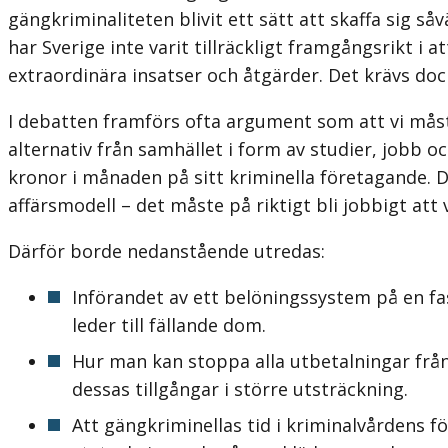
gängkriminaliteten blivit ett sätt att skaffa sig såv
har Sverige inte varit tillräckligt framgångsrikt i 
extraordinära insatser och åtgärder. Det krävs dock
I debatten framförs ofta argument som att vi måste
alternativ från samhället i form av studier, jobb o
kronor i månaden på sitt kriminella före­tagande. D
affärsmodell – det måste på riktigt bli jobbigt att v
Därför borde nedanstående utredas:
Införandet av ett belöningssystem på en f
leder till fällande dom.
Hur man kan stoppa alla utbetalningar från 
dessas tillgångar i större utsträckning.
Att gängkriminellas tid i kriminalvårdens f