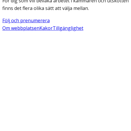
För dig som vill bevaka arbetet i kammaren och utskotten
finns det flera olika sätt att välja mellan.
Följ och prenumerera
Om webbplatsen
Kakor
Tillgänglighet