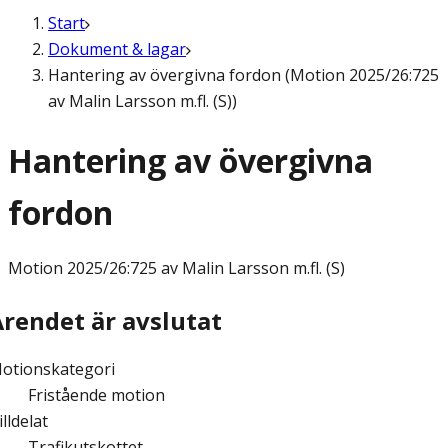
Start
Dokument & lagar
Hantering av övergivna fordon (Motion 2025/26:725
av Malin Larsson m.fl. (S))
Hantering av övergivna
fordon
Motion
2025/26:725 av Malin Larsson m.fl. (S)
Ärendet är avslutat
otionskategori
Fristående motion
illdelat
Trafikutskottet