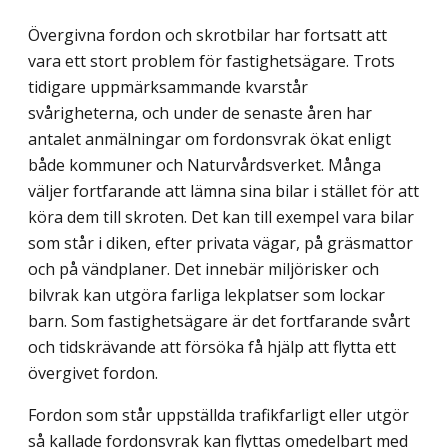
Övergivna fordon och skrotbilar har fortsatt att
vara ett stort problem för fastighets­ägare. Trots
tidigare uppmärksammande kvarstår
svårigheterna, och under de senaste åren har
antalet anmälningar om fordonsvrak ökat enligt
både kommuner och Natur­vårdsverket. Många
väljer fortfarande att lämna sina bilar i stället för att
köra dem till skroten. Det kan till exempel vara bilar
som står i diken, efter privata vägar, på gräs­mattor
och på vändplaner. Det innebär miljörisker och
bilvrak kan utgöra farliga lekplatser som lockar
barn. Som fastighetsägare är det fortfarande svårt
och tids­krävande att försöka få hjälp att flytta ett
övergivet fordon.
Fordon som står uppställda trafikfarligt eller utgör
så kallade fordonsvrak kan flyttas omedelbart med