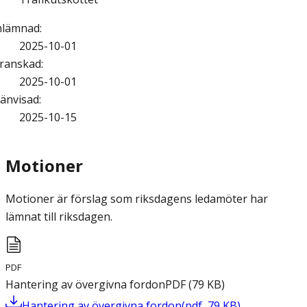
nlämnad
:
2025-10-01
ranskad
:
2025-10-01
änvisad
:
2025-10-15
Motioner
Motioner är förslag som riksdagens ledamöter har
lämnat till riksdagen.
PDF
Hantering av övergivna fordon
PDF
(
79
KB
)
Hantering av övergivna fordon
(
pdf
,
79
KB
)