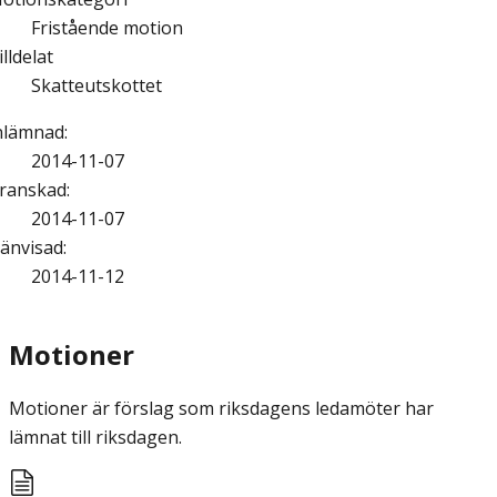
Fristående motion
illdelat
Skatteutskottet
nlämnad
:
2014-11-07
ranskad
:
2014-11-07
änvisad
:
2014-11-12
Motioner
Motioner är förslag som riksdagens ledamöter har
lämnat till riksdagen.