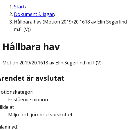
Start
Dokument & lagar
Hållbara hav (Motion 2019/20:1618 av Elin Segerlind
m.fl. (V))
Hållbara hav
Motion
2019/20:1618 av Elin Segerlind m.fl. (V)
Ärendet är avslutat
otionskategori
Fristående motion
illdelat
Miljö- och jordbruksutskottet
nlämnad
: