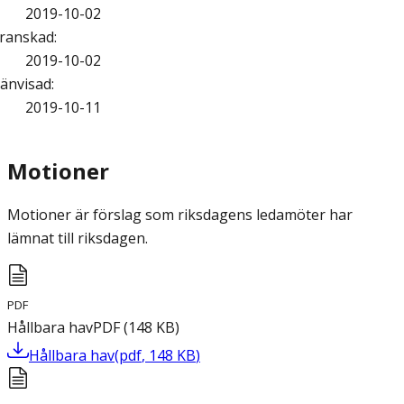
2019-10-02
ranskad
:
2019-10-02
änvisad
:
2019-10-11
Motioner
Motioner är förslag som riksdagens ledamöter har
lämnat till riksdagen.
PDF
Hållbara hav
PDF
(
148
KB
)
Hållbara hav
(
pdf
,
148
KB
)