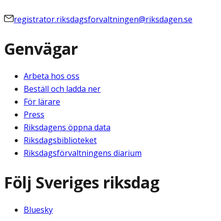
registrator.riksdagsforvaltningen@riksdagen.se
Genvägar
Arbeta hos oss
Beställ och ladda ner
För lärare
Press
Riksdagens öppna data
Riksdagsbiblioteket
Riksdagsförvaltningens diarium
Följ Sveriges riksdag
Bluesky