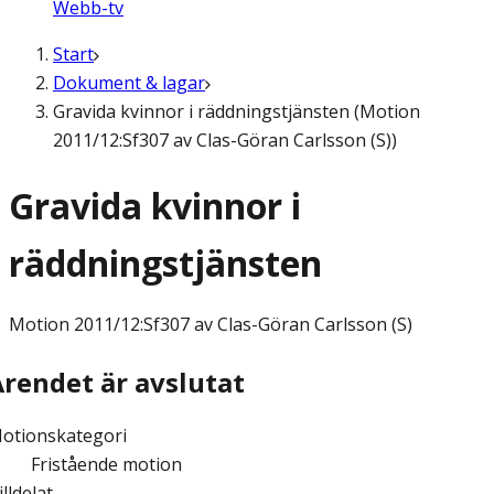
Webb-tv
Start
Dokument & lagar
Gravida kvinnor i räddningstjänsten (Motion
2011/12:Sf307 av Clas-Göran Carlsson (S))
Gravida kvinnor i
räddningstjänsten
Motion
2011/12:Sf307 av Clas-Göran Carlsson (S)
Ärendet är avslutat
otionskategori
Fristående motion
illdelat