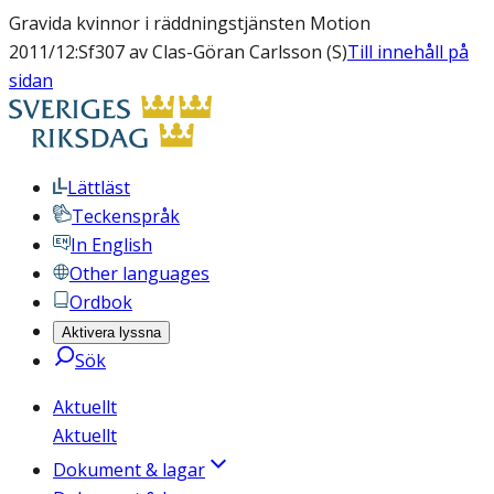
Gravida kvinnor i räddningstjänsten Motion
2011/12:Sf307 av Clas-Göran Carlsson (S)
Till innehåll på
sidan
Lättläst
Teckenspråk
In English
Other languages
Ordbok
Aktivera lyssna
Sök
Aktuellt
Aktuellt
Dokument & lagar