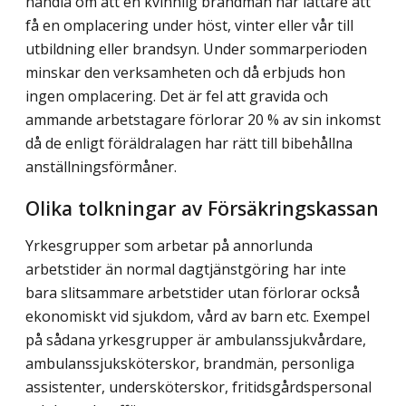
handla om att en kvinnlig brandman har lättare att
få en omplacering under höst, vinter eller vår till
utbildning eller brandsyn. Under sommarperioden
minskar den verksamheten och då erbjuds hon
ingen omplacering. Det är fel att gravida och
ammande arbetstagare förlorar 20 % av sin inkomst
då de enligt föräldralagen har rätt till bibehållna
anställningsförmåner.
Olika tolkningar av Försäkringskassan
Yrkesgrupper som arbetar på annorlunda
arbetstider än normal dagtjänstgöring har inte
bara slitsammare arbetstider utan förlorar också
ekonomiskt vid sjukdom, vård av barn etc. Exempel
på sådana yrkesgrupper är ambulanssjukvårdare,
ambulanssjuksköterskor, brandmän, personliga
assistenter, undersköterskor, fritidsgårdspersonal