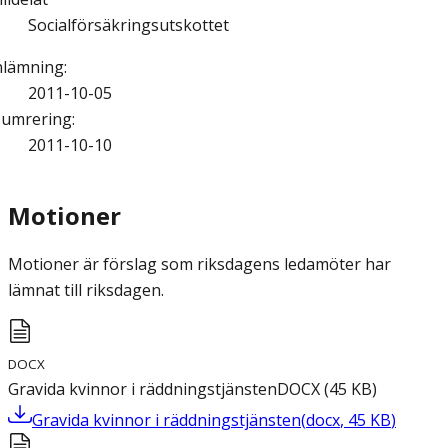
Socialförsäkringsutskottet
nlämning
:
2011-10-05
umrering
:
2011-10-10
Motioner
Motioner är förslag som riksdagens ledamöter har
lämnat till riksdagen.
DOCX
Gravida kvinnor i räddningstjänsten
DOCX
(
45
KB
)
Gravida kvinnor i räddningstjänsten
(
docx
,
45
KB
)