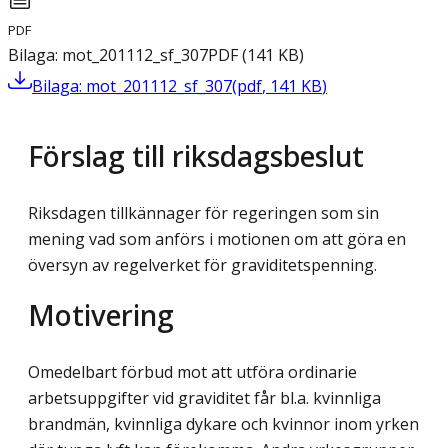
PDF
Bilaga: mot_201112_sf_307
PDF
(
141
KB
)
Bilaga: mot_201112_sf_307
(
pdf
,
141
KB
)
Förslag till riksdagsbeslut
Riksdagen tillkännager för regeringen som sin
mening vad som anförs i motionen om att göra en
översyn av regelverket för graviditetspenning.
Motivering
Omedelbart förbud mot att utföra ordinarie
arbetsuppgifter vid graviditet får bl.a. kvinnliga
brandmän, kvinnliga dykare och kvinnor inom yrken