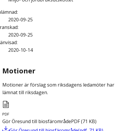
nlämnad
:
2020-09-25
ranskad
:
2020-09-25
änvisad
:
2020-10-14
Motioner
Motioner är förslag som riksdagens ledamöter har
lämnat till riksdagen.
PDF
Gör Öresund till biosfärområde
PDF
(
71
KB
)
Gör Öresund till biosfärområde
(
pdf
,
71
KB
)