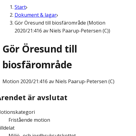
Start
Dokument & lagar
Gör Öresund till biosfärområde (Motion
2020/21:416 av Niels Paarup-Petersen (C))
Gör Öresund till
biosfärområde
Motion
2020/21:416 av Niels Paarup-Petersen (C)
Ärendet är avslutat
otionskategori
Fristående motion
illdelat
Miljö- och jordbruksutskottet