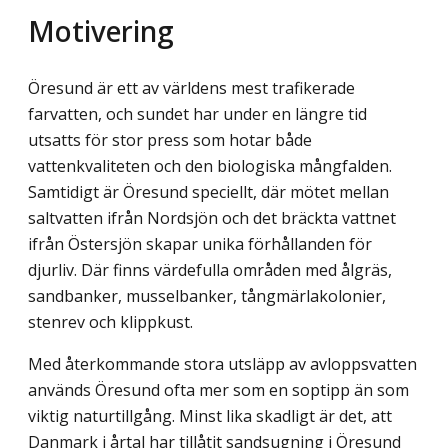
Motivering
Öresund är ett av världens mest trafikerade
farvatten, och sundet har under en längre tid
utsatts för stor press som hotar både
vattenkvaliteten och den biologiska mångfalden.
Samtidigt är Öresund speciellt, där mötet mellan
saltvatten ifrån Nordsjön och det bräck­ta vattnet
ifrån Östersjön skapar unika förhållanden för
djurliv. Där finns värdefulla om­råden med ålgräs,
sandbanker, musselbanker, tångmärlakolonier,
stenrev och klippkust.
Med återkommande stora utsläpp av avloppsvatten
används Öresund ofta mer som en soptipp än som
viktig naturtillgång. Minst lika skadligt är det, att
Danmark i årtal har tillåtit sandsugning i Öresund