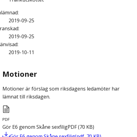
nlämnad
:
2019-09-25
ranskad
:
2019-09-25
änvisad
:
2019-10-11
Motioner
Motioner är förslag som riksdagens ledamöter har
lämnat till riksdagen.
PDF
Gör E6 genom Skåne sexfilig
PDF
(
70
KB
)
Gör E6 genom Skåne sexfilig
(
pdf
,
70
KB
)