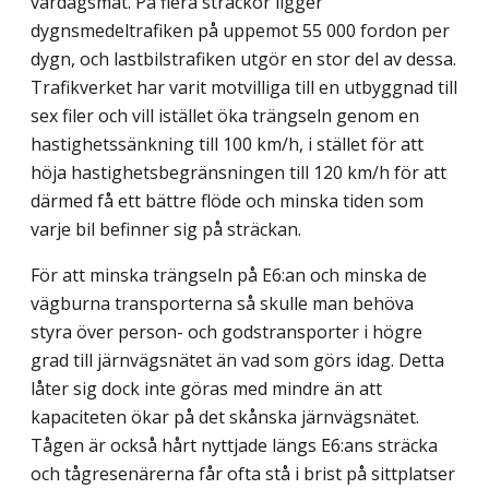
vardagsmat. På flera sträckor ligger
dygnsmedeltrafiken på uppemot 55 000 fordon per
dygn, och lastbilstrafiken utgör en stor del av dessa.
Trafikverket har varit motvilliga till en utbyggnad till
sex filer och vill istället öka trängseln genom en
hastighetssänkning till 100 km/h, i stället för att
höja hastighetsbegränsningen till 120 km/h för att
därmed få ett bättre flöde och minska tiden som
varje bil befinner sig på sträckan.
För att minska trängseln på E6:an och minska de
vägburna transporterna så skulle man behöva
styra över person- och godstransporter i högre
grad till järnvägsnätet än vad som görs idag. Detta
låter sig dock inte göras med mindre än att
kapaciteten ökar på det skånska järnvägsnätet.
Tågen är också hårt nyttjade längs E6:ans sträcka
och tågrese­närerna får ofta stå i brist på sittplatser