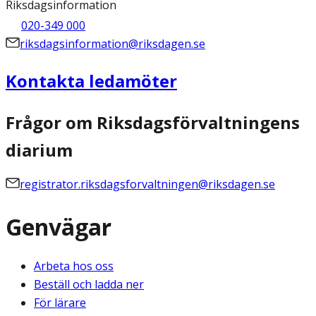
Riksdagsinformation
020-349 000
riksdagsinformation@riksdagen.se
Kontakta ledamöter
Frågor om Riksdagsförvaltningens
diarium
registrator.riksdagsforvaltningen@riksdagen.se
Genvägar
Arbeta hos oss
Beställ och ladda ner
För lärare