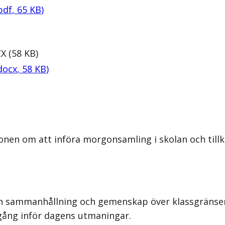
pdf
,
65
KB
)
X
(
58
KB
)
docx
,
58
KB
)
onen om att införa morgonsamling i skolan och tillk
 en sammanhållning och gemenskap över klassgränser
igång inför dagens utmaningar.