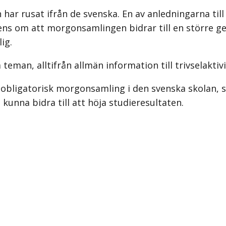
 har rusat ifrån de svenska. En av anledningarna till
erens om att morgonsamlingen bidrar till en större g
ig.
man, alltifrån allmän informa­tion till trivselaktiv
 obligatorisk morgonsamling i den svenska skolan, s
 kunna bidra till att höja studieresultaten.