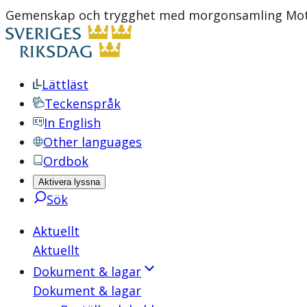
Gemenskap och trygghet med morgonsamling Motio
Lättläst
Teckenspråk
In English
Other languages
Ordbok
Aktivera lyssna
Sök
Aktuellt
Aktuellt
Dokument & lagar
Dokument & lagar