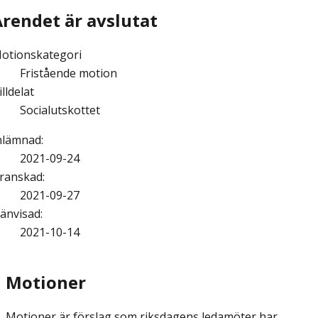
Ärendet är avslutat
otionskategori
Fristående motion
illdelat
Socialutskottet
nlämnad
:
2021-09-24
ranskad
:
2021-09-27
änvisad
:
2021-10-14
Motioner
Motioner är förslag som riksdagens ledamöter har