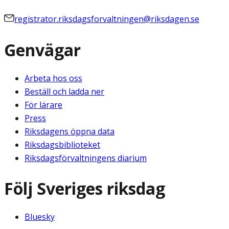
registrator.riksdagsforvaltningen@riksdagen.se
Genvägar
Arbeta hos oss
Beställ och ladda ner
För lärare
Press
Riksdagens öppna data
Riksdagsbiblioteket
Riksdagsförvaltningens diarium
Följ Sveriges riksdag
Bluesky