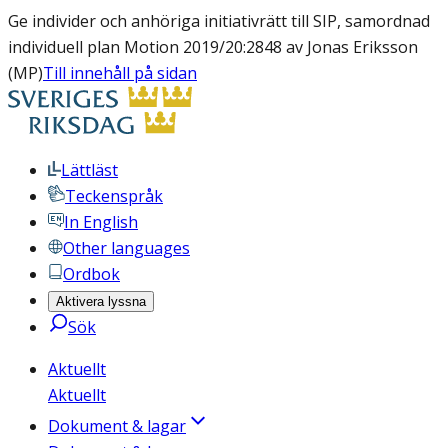
Ge individer och anhöriga initiativrätt till SIP, samordnad
individuell plan Motion 2019/20:2848 av Jonas Eriksson
(MP)
Till innehåll på sidan
Lättläst
Teckenspråk
In English
Other languages
Ordbok
Aktivera lyssna
Sök
Aktuellt
Aktuellt
Dokument & lagar