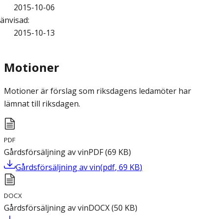
2015-10-06
änvisad
:
2015-10-13
Motioner
Motioner är förslag som riksdagens ledamöter har
lämnat till riksdagen.
PDF
Gårdsförsäljning av vin
PDF
(
69
KB
)
Gårdsförsäljning av vin
(
pdf
,
69
KB
)
DOCX
Gårdsförsäljning av vin
DOCX
(
50
KB
)