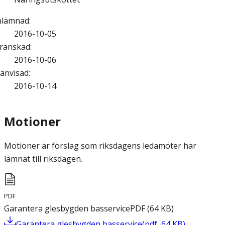
nlämnad
:
2016-10-05
ranskad
:
2016-10-06
änvisad
:
2016-10-14
Motioner
Motioner är förslag som riksdagens ledamöter har
lämnat till riksdagen.
PDF
Garantera glesbygden basservice
PDF
(
64
KB
)
Garantera glesbygden basservice
(
pdf
,
64
KB
)