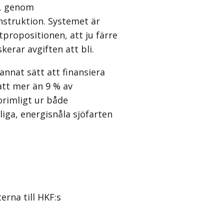
er, genom
onstruktion. Systemet är
propositionen, att ju färre
kerar avgiften att bli.
annat sätt att finansiera
att mer än 9 % av
orimligt ur både
iga, energisnåla sjöfarten
erna till HKF:s