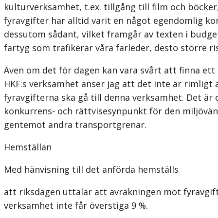
kulturverksamhet, t.ex. tillgång till film och böck
fyravgifter har alltid varit en något egendomlig k
dessutom sådant, vilket framgår av texten i budget
fartyg som trafikerar våra farleder, desto större ris
Även om det för dagen kan vara svårt att finna ett 
HKF:s verksamhet anser jag att det inte är rimligt 
fyravgifterna ska gå till denna verksamhet. Det är 
konkurrens- och rättvisesynpunkt för den miljövänl
gentemot andra transportgrenar.
Hemställan
Med hänvisning till det anförda hemställs
att riksdagen uttalar att avräkningen mot fyravgift
verksamhet inte får överstiga 9 %.