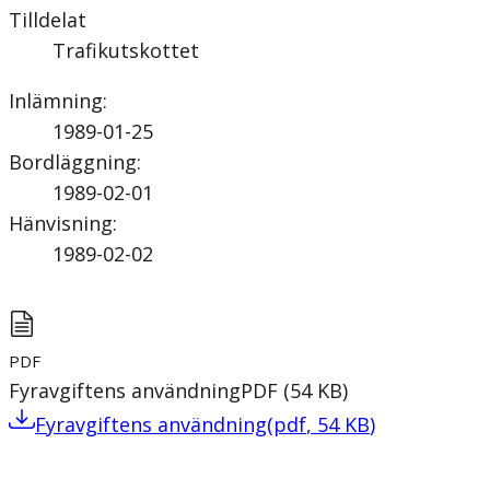
Tilldelat
Trafikutskottet
Inlämning
:
1989-01-25
Bordläggning
:
1989-02-01
Hänvisning
:
1989-02-02
PDF
Fyravgiftens användning
PDF
(
54
KB
)
Fyravgiftens användning
(
pdf
,
54
KB
)