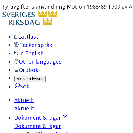
Fyravgiftens användning Motion 1988/89:T709 av A
Lättläst
Teckenspråk
In English
Other languages
Ordbok
Aktivera lyssna
Sök
Aktuellt
Aktuellt
Dokument & lagar
Dokument & lagar