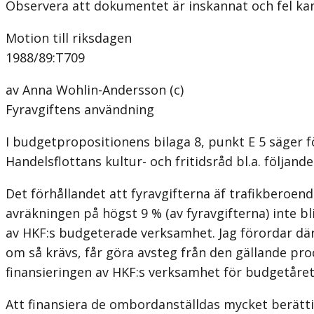
Observera att dokumentet är inskannat och fel k
Motion till riksdagen
1988/89:T709
av Anna Wohlin-Andersson (c)
Fyravgiftens användning
I budgetpropositionens bilaga 8, punkt E 5 säger
Handelsflottans kultur- och fritidsråd bl.a. följande
Det förhållandet att fyravgifterna äf trafikberoen
avräkningen på högst 9 % (av fyravgifterna) inte blir
av HKF:s budgeterade verksamhet. Jag förordar där
om så krävs, får göra avsteg från den gällande pr
finansieringen av HKF:s verksamhet för budgetåret
Att finansiera de ombordanställdas mycket berät