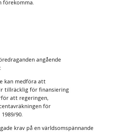
an förekomma.
 föredraganden angående
:
de kan medföra att
 tillräcklig för finansiering
för att regeringen,
ocentavräkningen för
 1989/90.
tigade krav på en världsomspännande