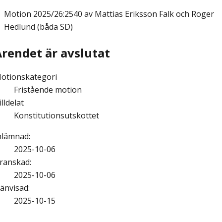
Motion
2025/26:2540 av Mattias Eriksson Falk och Roger
Hedlund (båda SD)
Ärendet är avslutat
otionskategori
Fristående motion
illdelat
Konstitutionsutskottet
nlämnad
:
2025-10-06
ranskad
:
2025-10-06
änvisad
:
2025-10-15