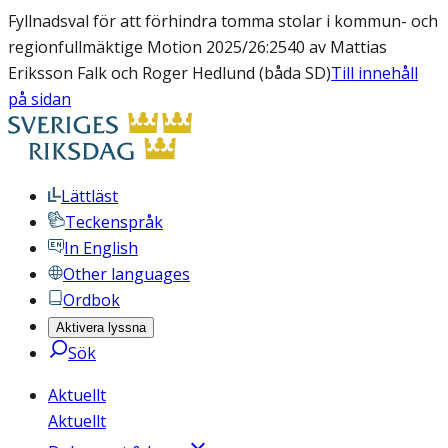
Fyllnadsval för att förhindra tomma stolar i kommun- och
regionfullmäktige Motion 2025/26:2540 av Mattias
Eriksson Falk och Roger Hedlund (båda SD)
Till innehåll
på sidan
Lättläst
Teckenspråk
In English
Other languages
Ordbok
Aktivera lyssna
Sök
Aktuellt
Aktuellt