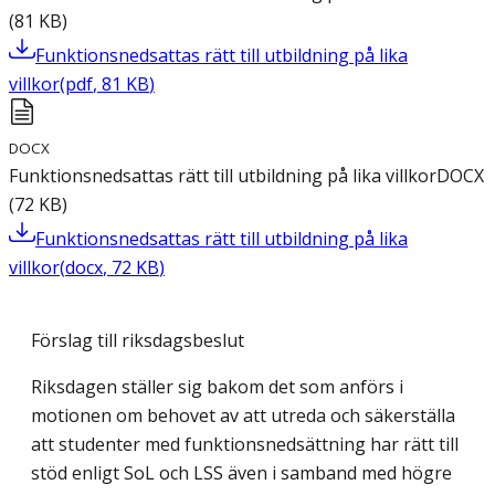
(
81
KB
)
Funktionsnedsattas rätt till utbildning på lika
villkor
(
pdf
,
81
KB
)
DOCX
Funktionsnedsattas rätt till utbildning på lika villkor
DOCX
(
72
KB
)
Funktionsnedsattas rätt till utbildning på lika
villkor
(
docx
,
72
KB
)
Förslag till riksdagsbeslut
Riksdagen ställer sig bakom det som anförs i
motionen om behovet av att utreda och säkerställa
att studenter med funktionsnedsättning har rätt till
stöd enligt SoL och LSS även i samband med högre