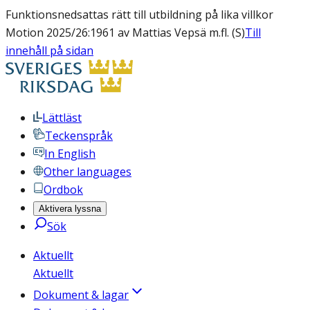
Funktionsnedsattas rätt till utbildning på lika villkor
Motion 2025/26:1961 av Mattias Vepsä m.fl. (S)
Till
innehåll på sidan
Lättläst
Teckenspråk
In English
Other languages
Ordbok
Aktivera lyssna
Sök
Aktuellt
Aktuellt
Dokument & lagar