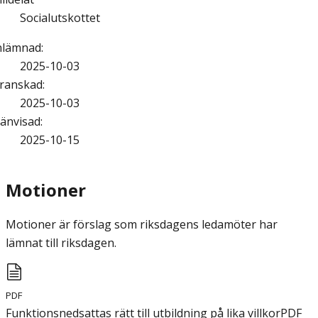
Socialutskottet
nlämnad
:
2025-10-03
ranskad
:
2025-10-03
änvisad
:
2025-10-15
Motioner
Motioner är förslag som riksdagens ledamöter har
lämnat till riksdagen.
PDF
Funktionsnedsattas rätt till utbildning på lika villkor
PDF