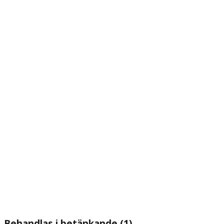
Behandlas i betänkande (1)