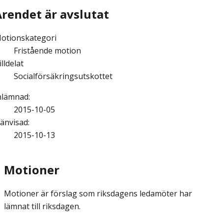
Ärendet är avslutat
otionskategori
Fristående motion
illdelat
Socialförsäkringsutskottet
nlämnad
:
2015-10-05
änvisad
:
2015-10-13
Motioner
Motioner är förslag som riksdagens ledamöter har
lämnat till riksdagen.