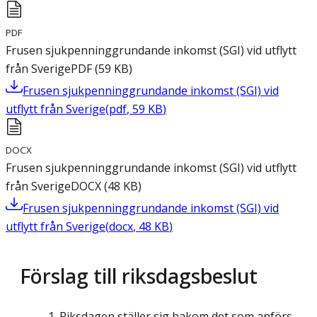
PDF
Frusen sjukpenninggrundande inkomst (SGI) vid utflytt
från Sverige
PDF
(
59
KB
)
Frusen sjukpenninggrundande inkomst (SGI) vid
utflytt från Sverige
(
pdf
,
59
KB
)
DOCX
Frusen sjukpenninggrundande inkomst (SGI) vid utflytt
från Sverige
DOCX
(
48
KB
)
Frusen sjukpenninggrundande inkomst (SGI) vid
utflytt från Sverige
(
docx
,
48
KB
)
Förslag till riksdagsbeslut
Riksdagen ställer sig bakom det som anförs