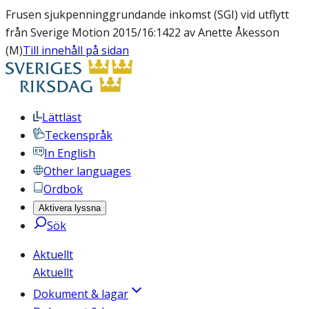
Frusen sjukpenninggrundande inkomst (SGI) vid utflytt
från Sverige Motion 2015/16:1422 av Anette Åkesson
(M)
Till innehåll på sidan
Lättläst
Teckenspråk
In English
Other languages
Ordbok
Aktivera lyssna
Sök
Aktuellt
Aktuellt
Dokument & lagar