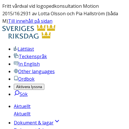
Fritt vårdval vid logopedkonsultation Motion
2015/16:2931 av Lotta Olsson och Pia Hallström (båda
M)
Till innehåll på sidan
Lättläst
Teckenspråk
In English
Other languages
Ordbok
Aktivera lyssna
Sök
Aktuellt
Aktuellt
Dokument & lagar