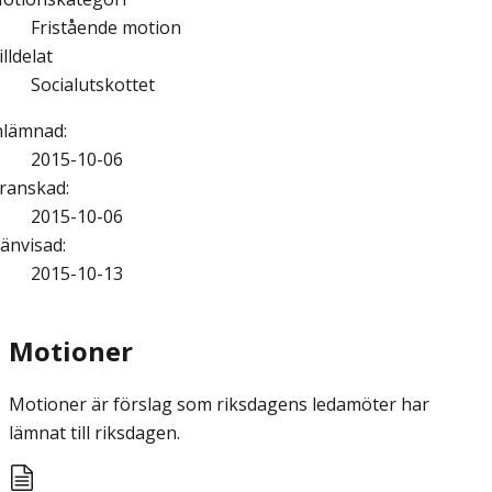
Fristående motion
illdelat
Socialutskottet
nlämnad
:
2015-10-06
ranskad
:
2015-10-06
änvisad
:
2015-10-13
Motioner
Motioner är förslag som riksdagens ledamöter har
lämnat till riksdagen.