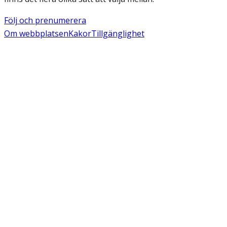
Följ och prenumerera
Om webbplatsen
Kakor
Tillgänglighet