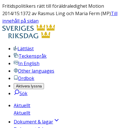
Fritidspolitikers rätt till föräldraledighet Motion
2014/15:1372 av Rasmus Ling och Maria Ferm (MP)
Till
innehåll på sidan
Lättläst
Teckenspråk
In English
Other languages
Ordbok
Aktivera lyssna
Sök
Aktuellt
Aktuellt
Dokument & lagar