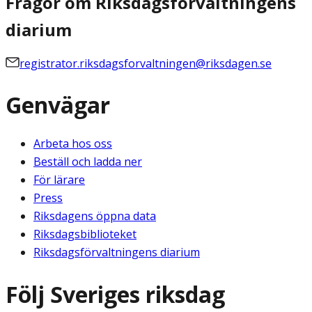
Frågor om Riksdagsförvaltningens
diarium
registrator.riksdagsforvaltningen@riksdagen.se
Genvägar
Arbeta hos oss
Beställ och ladda ner
För lärare
Press
Riksdagens öppna data
Riksdagsbiblioteket
Riksdagsförvaltningens diarium
Följ Sveriges riksdag