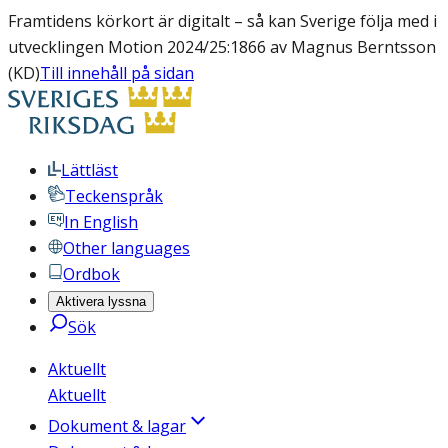
Framtidens körkort är digitalt – så kan Sverige följa med i
utvecklingen Motion 2024/25:1866 av Magnus Berntsson
(KD)
Till innehåll på sidan
Lättläst
Teckenspråk
In English
Other languages
Ordbok
Aktivera lyssna
Sök
Aktuellt
Aktuellt
Dokument & lagar