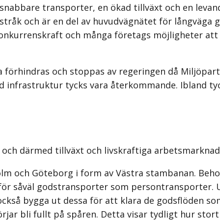
 snabbare transporter, en ökad tillväxt och en levan
sstråk och är en del av huvudvägnätet för långväga 
konkurrenskraft och många företags möjligheter att 
ka förhindras och stoppas av regeringen då Miljöpart
 infrastruktur tycks vara återkommande. Ibland tyck
r och därmed tillväxt och livskraftiga arbetsmarkn
holm och Göteborg i form av Västra stambanan. Beho
e för såväl godstransporter som persontransporter. 
också bygga ut dessa för att klara de godsflöden so
jar bli fullt på spåren. Detta visar tydligt hur sto