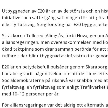
Utbyggnaden av E20 är en av de största och en hist
initiativet och satte igång satsningen för att g
eller fyrfältsväg. Steg för steg har E20 byggts, e
Sträckorna Tollered–Alingsås, förbi Hova, genom Al
allians­regeringen, men överenskommelsen med kom
ökad taktpinne som drar samman berörda för att se 
tuffare tider blir utbyggnad av infrastruktur genom
E20 är en betydelsefull pulsåder genom Skaraborg m
har aldrig varit någon tvekan om att det finns ett
Socialdemokraterna på riksnivå var snabba med att k
fyrfältsväg, en fyrfältsväg som enligt Trafikverke
med 10–12 personer per år.
För alliansregeringen var det aldrig ett alternativ 