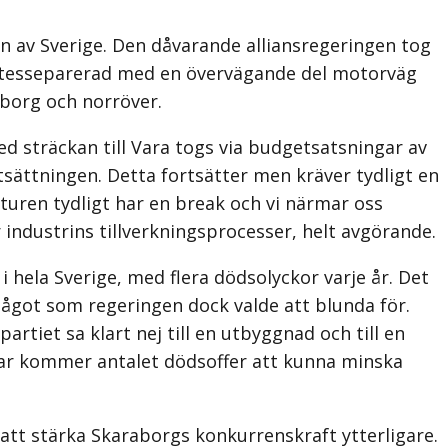
en av Sverige. Den dåvarande alliansregeringen tog
 mötesseparerad med en övervägande del motorväg
eborg och norröver.
ed sträckan till Vara togs via budgetsatsningar av
ättningen. Detta fortsätter men kräver tydligt en
kturen tydligt har en break och vi närmar oss
industrins tillverknings­processer, helt avgörande.
 hela Sverige, med flera dödsolyckor varje år. Det
 något som regeringen dock valde att blunda för.
rtiet sa klart nej till en utbyggnad och till en
ingar kommer antalet dödsoffer att kunna minska
ch att stärka Skaraborgs konkurrenskraft ytterligare.