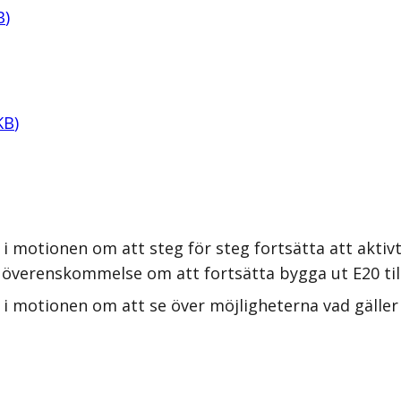
B
)
KB
)
 i motionen om att steg för steg fortsätta att akti
enskommelse om att fortsätta bygga ut E20 till fy
s i motionen om att se över möjligheterna vad gäll