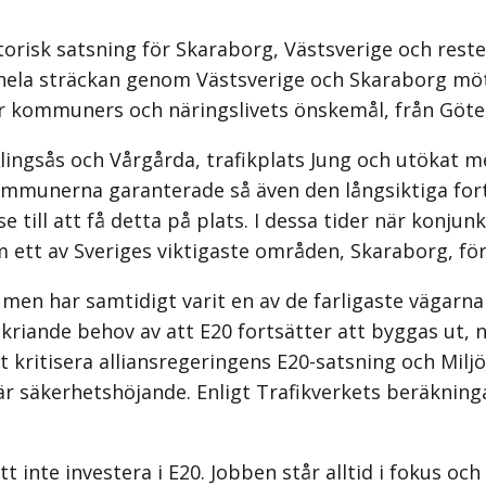
orisk satsning för Skaraborg, Västsverige och rest
öra hela sträckan genom Västsverige och Skaraborg
fter kommuners och näringslivets önskemål, från Göt
ingsås och Vårgårda, trafik­plats Jung och utökat m
munerna garanterade så även den långsiktiga forts
till att få detta på plats. I dessa tider när konjun
 ett av Sveriges viktigaste områden, Skaraborg, för 
en har samtidigt varit en av de farligaste vägarna i
 skriande behov av att E20 fortsätter att byggas ut,
ritisera alliansregeringens E20-satsning och Miljöpa
t är säkerhets­höjande. Enligt Trafikverkets beräkn
att inte investera i E20. Jobben står alltid i fokus o