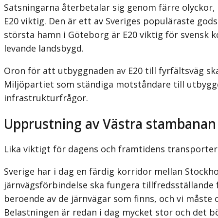
Satsningarna åter­betalar sig genom färre olyckor,
E20 viktig. Den är ett av Sveriges populäraste god
största hamn i Göteborg är E20 viktig för svensk 
levande landsbygd.
Oron för att utbyggnaden av E20 till fyrfältsväg s
Miljöpartiet som ständiga motståndare till utbyggd
infrastrukturfrågor.
Upprustning av Västra stambanan
Lika viktigt för dagens och framtidens transporte
Sverige har i dag en färdig korridor mellan Stock
järnvägsförbindelse ska fungera tillfredsställand
beroende av de järnvägar som finns, och vi måste 
Belastningen är redan i dag mycket stor och det bör