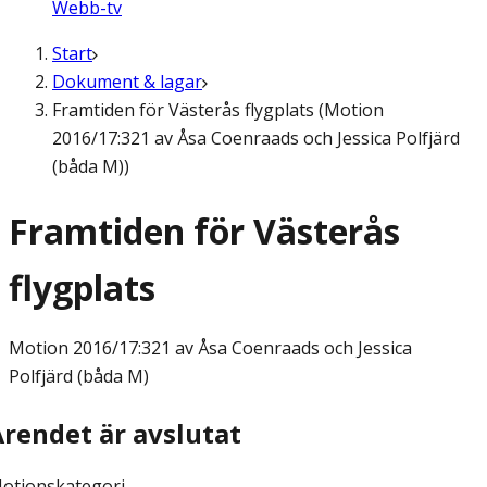
Webb-tv
Start
Dokument & lagar
Framtiden för Västerås flygplats (Motion
2016/17:321 av Åsa Coenraads och Jessica Polfjärd
(båda M))
Framtiden för Västerås
flygplats
Motion
2016/17:321 av Åsa Coenraads och Jessica
Polfjärd (båda M)
Ärendet är avslutat
otionskategori