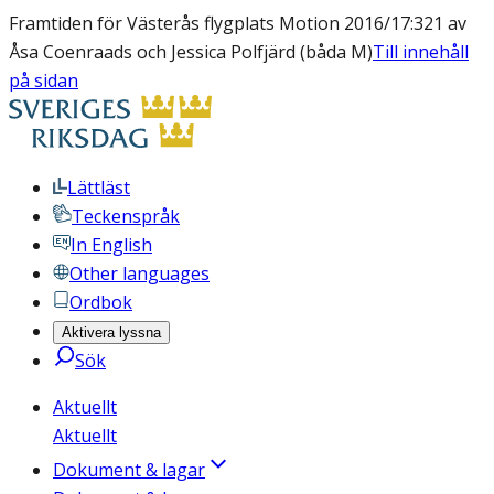
Framtiden för Västerås flygplats Motion 2016/17:321 av
Åsa Coenraads och Jessica Polfjärd (båda M)
Till innehåll
på sidan
Lättläst
Teckenspråk
In English
Other languages
Ordbok
Aktivera lyssna
Sök
Aktuellt
Aktuellt
Dokument & lagar