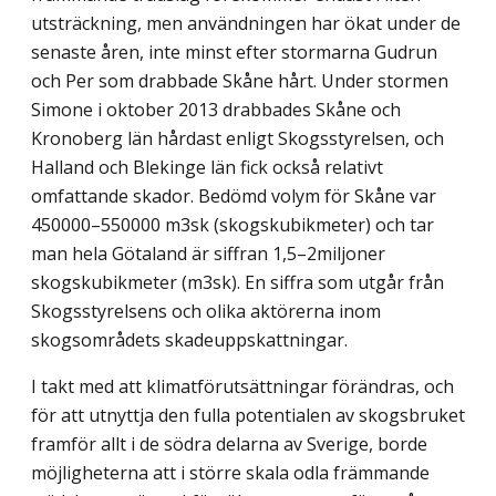
utsträckning, men användningen har ökat under de
senaste åren, inte minst efter stormarna Gudrun
och Per som drabbade Skåne hårt. Under stormen
Simone i oktober 2013 drabbades Skåne och
Kronoberg län hårdast enligt Skogsstyrelsen, och
Halland och Blekinge län fick också relativt
omfattande skador. Bedömd volym för Skåne var
450000–550000 m3sk (skogskubikmeter) och tar
man hela Götaland är siffran 1,5–2miljoner
skogskubikmeter (m3sk). En siffra som utgår från
Skogsstyrelsens och olika aktörerna inom
skogsområdets skadeuppskattningar.
I takt med att klimatförutsättningar förändras, och
för att utnyttja den fulla potentialen av skogsbruket
framför allt i de södra delarna av Sverige, borde
möjligheterna att i större skala odla främmande