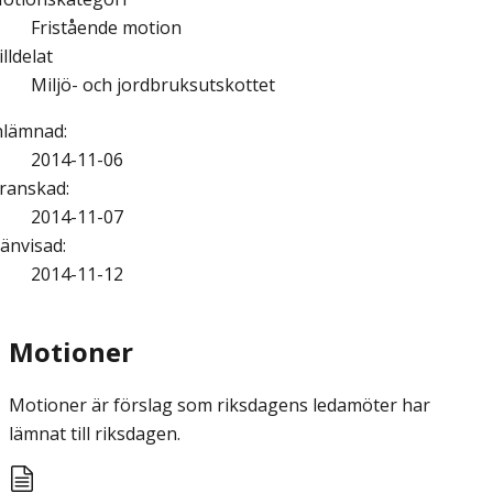
Fristående motion
illdelat
Miljö- och jordbruksutskottet
nlämnad
:
2014-11-06
ranskad
:
2014-11-07
änvisad
:
2014-11-12
Motioner
Motioner är förslag som riksdagens ledamöter har
lämnat till riksdagen.