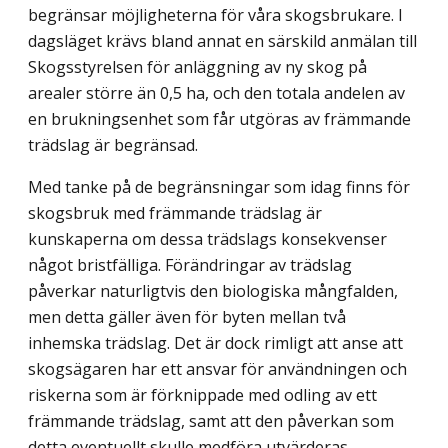
begränsar möjligheterna för våra skogsbrukare. I
dagsläget krävs bland annat en särskild anmälan till
Skogsstyrelsen för anläggning av ny skog på
arealer större än 0,5 ha, och den totala andelen av
en brukningsenhet som får utgöras av främmande
trädslag är begränsad.
Med tanke på de begränsningar som idag finns för
skogsbruk med främmande trädslag är
kunskaperna om dessa trädslags konsekvenser
något bristfälliga. Förändringar av trädslag
påverkar naturligtvis den biologiska mångfalden,
men detta gäller även för byten mellan två
inhemska trädslag. Det är dock rimligt att anse att
skogsägaren har ett ansvar för användningen och
riskerna som är förknippade med odling av ett
främmande trädslag, samt att den påverkan som
detta eventuellt skulle medföra utvärderas