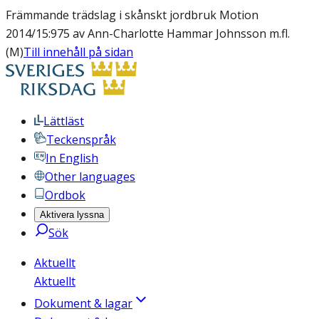
Främmande trädslag i skånskt jordbruk Motion
2014/15:975 av Ann-Charlotte Hammar Johnsson m.fl.
(M)
Till innehåll på sidan
Lättläst
Teckenspråk
In English
Other languages
Ordbok
Aktivera lyssna
Sök
Aktuellt
Aktuellt
Dokument & lagar