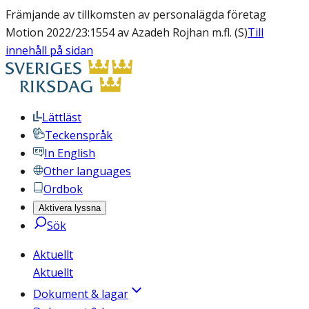
Främjande av tillkomsten av personalägda företag
Motion 2022/23:1554 av Azadeh Rojhan m.fl. (S)
Till
innehåll på sidan
Lättläst
Teckenspråk
In English
Other languages
Ordbok
Aktivera lyssna
Sök
Aktuellt
Aktuellt
Dokument & lagar