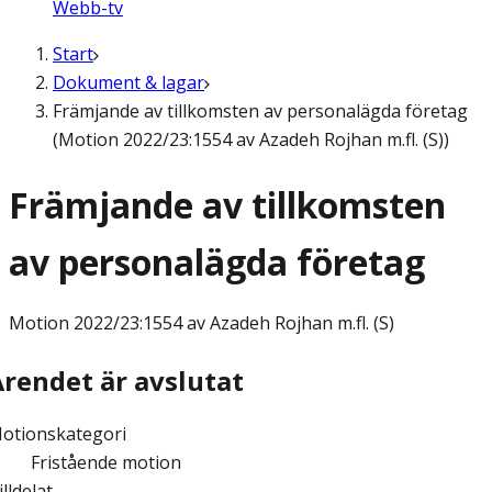
Webb-tv
Start
Dokument & lagar
Främjande av tillkomsten av personalägda företag
(Motion 2022/23:1554 av Azadeh Rojhan m.fl. (S))
Främjande av tillkomsten
av personalägda företag
Motion
2022/23:1554 av Azadeh Rojhan m.fl. (S)
Ärendet är avslutat
otionskategori
Fristående motion
illdelat