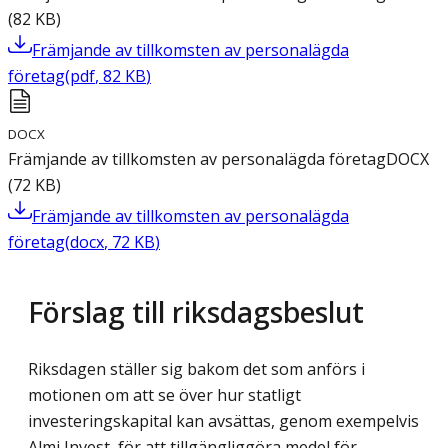
(
82
KB
)
Främjande av tillkomsten av personalägda
företag
(
pdf
,
82
KB
)
DOCX
Främjande av tillkomsten av personalägda företag
DOCX
(
72
KB
)
Främjande av tillkomsten av personalägda
företag
(
docx
,
72
KB
)
Förslag till riksdagsbeslut
Riksdagen ställer sig bakom det som anförs i
motionen om att se över hur statligt
investeringskapital kan avsättas, genom exempelvis
Almi Invest, för att tillgängliggöra medel för