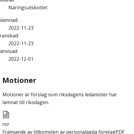
Näringsutskottet
nlämnad
:
2022-11-23
ranskad
:
2022-11-23
änvisad
:
2022-12-01
Motioner
Motioner är förslag som riksdagens ledamöter har
lämnat till riksdagen.
PDF
Främjande av tillkomsten av personalägda företag
PDF