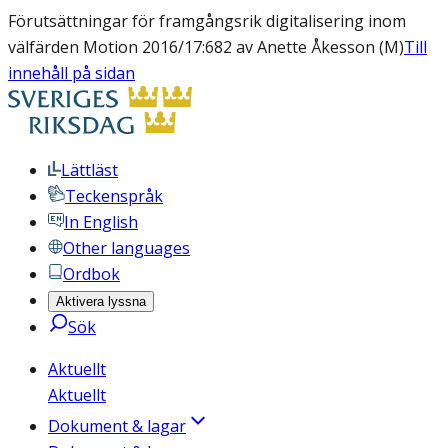
Förutsättningar för framgångsrik digitalisering inom
välfärden Motion 2016/17:682 av Anette Åkesson (M)
Till
innehåll på sidan
Lättläst
Teckenspråk
In English
Other languages
Ordbok
Aktivera lyssna
Sök
Aktuellt
Aktuellt
Dokument & lagar