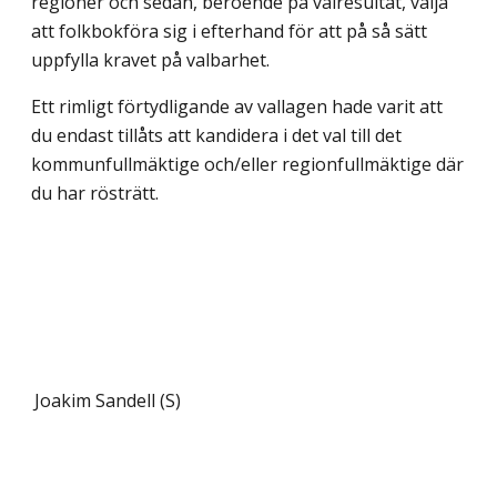
regioner och sedan, beroende på valresultat, välja
att folkbokföra sig i efterhand för att på så sätt
uppfylla kravet på valbarhet.
Ett rimligt förtydligande av vallagen hade varit att
du endast tillåts att kandidera i det val till det
kommunfullmäktige och/eller regionfullmäktige där
du har rösträtt.
Joakim Sandell (S)