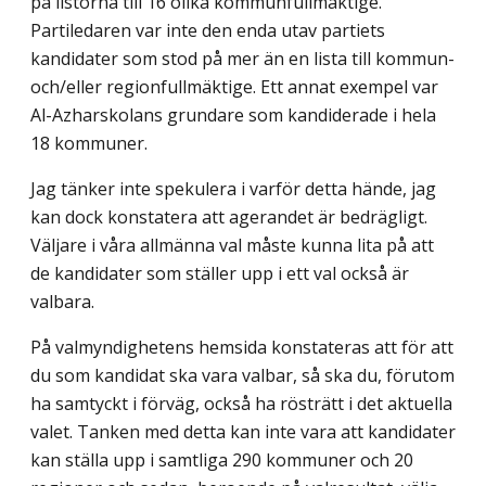
på listorna till 16 olika kommunfullmäktige.
Partiledaren var inte den enda utav partiets
kandidater som stod på mer än en lista till kommun-
och/eller region­fullmäktige. Ett annat exempel var
Al-Azharskolans grundare som kandiderade i hela
18 kommuner.
Jag tänker inte spekulera i varför detta hände, jag
kan dock konstatera att agerandet är bedrägligt.
Väljare i våra allmänna val måste kunna lita på att
de kandidater som ställer upp i ett val också är
valbara.
På valmyndighetens hemsida konstateras att för att
du som kandidat ska vara valbar, så ska du, förutom
ha samtyckt i förväg, också ha rösträtt i det aktuella
valet. Tanken med detta kan inte vara att kandidater
kan ställa upp i samtliga 290 kommuner och 20