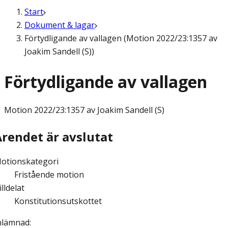
Start
Dokument & lagar
Förtydligande av vallagen (Motion 2022/23:1357 av
Joakim Sandell (S))
Förtydligande av vallagen
Motion
2022/23:1357 av Joakim Sandell (S)
Ärendet är avslutat
otionskategori
Fristående motion
illdelat
Konstitutionsutskottet
nlämnad
: