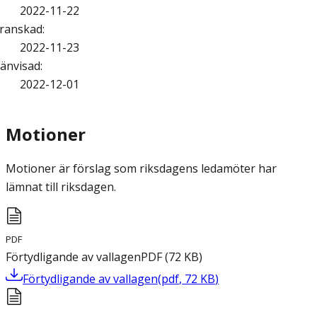
2022-11-22
ranskad
:
2022-11-23
änvisad
:
2022-12-01
Motioner
Motioner är förslag som riksdagens ledamöter har
lämnat till riksdagen.
PDF
Förtydligande av vallagen
PDF
(
72
KB
)
Förtydligande av vallagen
(
pdf
,
72
KB
)