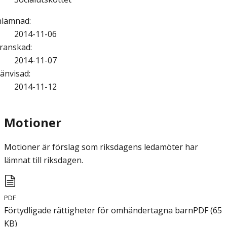
nlämnad
:
2014-11-06
ranskad
:
2014-11-07
änvisad
:
2014-11-12
Motioner
Motioner är förslag som riksdagens ledamöter har
lämnat till riksdagen.
PDF
Förtydligade rättigheter för omhändertagna barn
PDF
(
65
KB
)