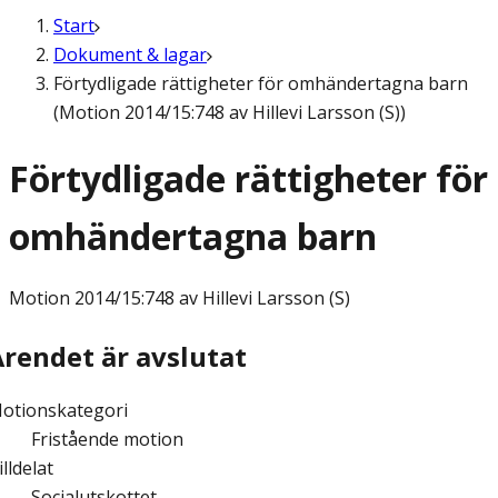
Start
Dokument & lagar
Förtydligade rättigheter för omhändertagna barn
(Motion 2014/15:748 av Hillevi Larsson (S))
Förtydligade rättigheter för
omhändertagna barn
Motion
2014/15:748 av Hillevi Larsson (S)
Ärendet är avslutat
otionskategori
Fristående motion
illdelat
Socialutskottet