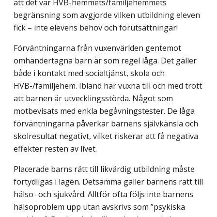
att det var HVB-hemmets/familjehemmets
begränsning som avgjorde vilken utbildning eleven
fick – inte elevens behov och förutsättningar!
Förväntningarna från vuxenvärlden gentemot
omhändertagna barn är som regel låga. Det gäller
både i kontakt med socialtjänst, skola och
HVB-/familjehem. Ibland har vuxna till och med trott
att barnen är utvecklingsstörda. Något som
motbevisats med enkla begåvningstester. De låga
förväntningarna påverkar barnens självkänsla och
skolresultat negativt, vilket riskerar att få negativa
effekter resten av livet.
Placerade barns rätt till likvärdig utbildning måste
förtydligas i lagen. Detsamma gäller barnens rätt till
hälso- och sjukvård. Alltför ofta följs inte barnens
hälsoproblem upp utan avskrivs som ”psykiska