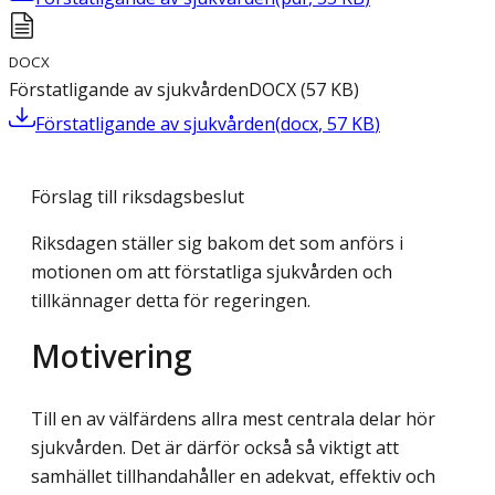
DOCX
Förstatligande av sjukvården
DOCX
(
57
KB
)
Förstatligande av sjukvården
(
docx
,
57
KB
)
Förslag till riksdagsbeslut
Riksdagen ställer sig bakom det som anförs i
motionen om att förstatliga sjukvården och
tillkännager detta för regeringen.
Motivering
Till en av välfärdens allra mest centrala delar hör
sjukvården. Det är därför också så viktigt att
samhället tillhandahåller en adekvat, effektiv och