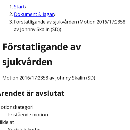
Start
Dokument & lagar
Förstatligande av sjukvården (Motion 2016/17:2358
av Johnny Skalin (SD))
Förstatligande av
sjukvården
Motion
2016/17:2358 av Johnny Skalin (SD)
Ärendet är avslutat
otionskategori
Fristående motion
illdelat
Socialutskottet