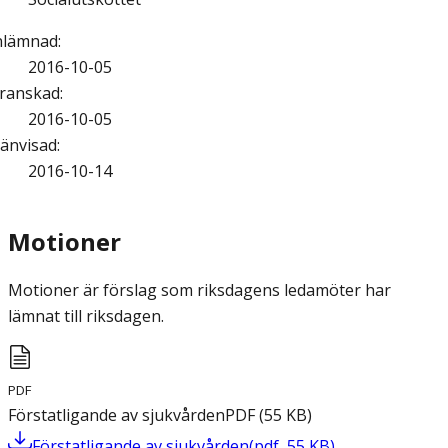
nlämnad
:
2016-10-05
ranskad
:
2016-10-05
änvisad
:
2016-10-14
Motioner
Motioner är förslag som riksdagens ledamöter har
lämnat till riksdagen.
PDF
Förstatligande av sjukvården
PDF
(
55
KB
)
Förstatligande av sjukvården
(
pdf
,
55
KB
)