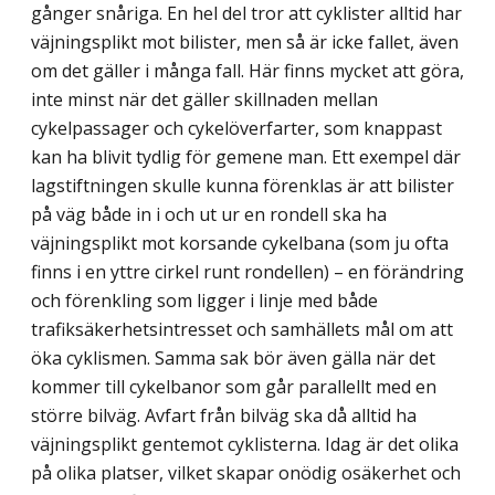
gånger snåriga. En hel del tror att cyklister alltid har
väjningsplikt mot bilister, men så är icke fallet, även
om det gäller i många fall. Här finns mycket att göra,
inte minst när det gäller skillnaden mellan
cykelpassager och cykelöverfarter, som knappast
kan ha blivit tydlig för gemene man. Ett exempel där
lagstiftningen skulle kunna förenklas är att bilister
på väg både in i och ut ur en rondell ska ha
väjningsplikt mot korsande cykelbana (som ju ofta
finns i en yttre cirkel runt rondellen) – en förändring
och förenkling som ligger i linje med både
trafiksäkerhetsintresset och samhällets mål om att
öka cyklismen. Samma sak bör även gälla när det
kommer till cykelbanor som går parallellt med en
större bilväg. Avfart från bilväg ska då alltid ha
väjningsplikt gentemot cyklisterna. Idag är det olika
på olika platser, vilket skapar onödig osäkerhet och