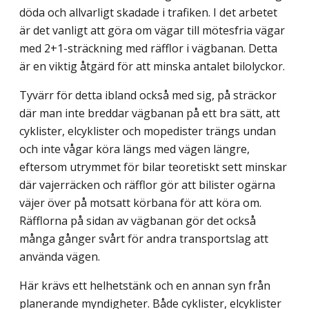
döda och allvarligt skadade i trafiken. I det arbetet
är det vanligt att göra om vägar till mötesfria vägar
med 2+1-sträckning med räfflor i vägbanan. Detta
är en viktig åtgärd för att minska antalet bilolyckor.
Tyvärr för detta ibland också med sig, på sträckor
där man inte breddar vägbanan på ett bra sätt, att
cyklister, elcyklister och mopedister trängs undan
och inte vågar köra längs med vägen längre,
eftersom utrymmet för bilar teoretiskt sett minskar
där vajer­räcken och räfflor gör att bilister ogärna
väjer över på motsatt körbana för att köra om.
Räfflorna på sidan av vägbanan gör det också
många gånger svårt för andra transport­slag att
använda vägen.
Här krävs ett helhetstänk och en annan syn från
planerande myndigheter. Både cyklister, elcyklister