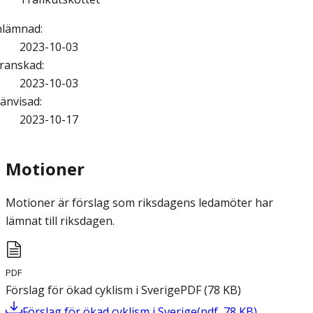
nlämnad
:
2023-10-03
ranskad
:
2023-10-03
änvisad
:
2023-10-17
Motioner
Motioner är förslag som riksdagens ledamöter har
lämnat till riksdagen.
PDF
Förslag för ökad cyklism i Sverige
PDF
(
78
KB
)
Förslag för ökad cyklism i Sverige
(
pdf
,
78
KB
)